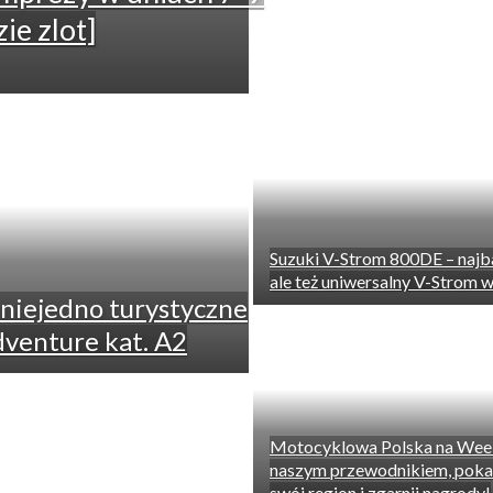
ie zlot]
Suzuki V-Strom 800DE – najba
ale też uniwersalny V-Strom w 
niejedno turystyczne
dventure kat. A2
Motocyklowa Polska na Wee
naszym przewodnikiem, poka
swój region i zgarnij nagrody!