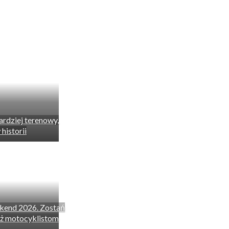
rdziej terenowy,
historii
kend 2026. Zostań
ż motocyklistom