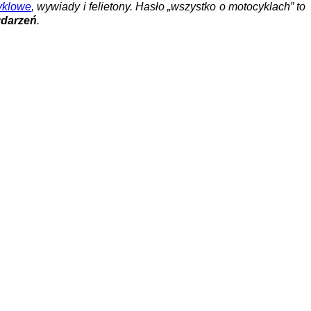
yklowe
, wywiady i felietony. Hasło „wszystko o motocyklach” to
ydarzeń
.