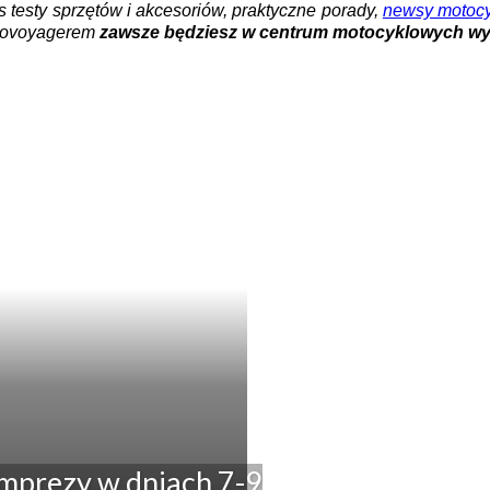
s testy sprzętów i akcesoriów, praktyczne porady,
newsy motoc
Motovoyagerem
zawsze będziesz w centrum motocyklowych w
imprezy w dniach 7-9