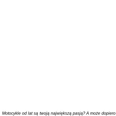
Reportaże
Inspiracje
Akcesoria podróżnika
Testy
Motocykle nowe
Motocykle używane
Akcesoria
Porady
Newsy
Krajowe
Międzynarodowe
Sport
Ekstra
Felietony
Wywiady
Quizy
Galerie
Video
Rowery
Motocykle od lat są twoją największą pasją? A może dopie