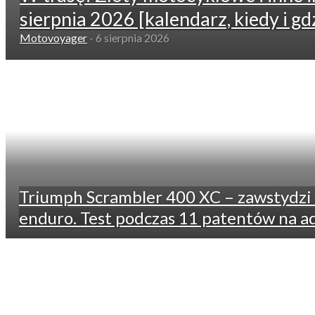
sierpnia 2026 [kalendarz, kiedy i gdz
Motovoyager
-
6 sierpnia 2026
Triumph Scrambler 400 XC – zawstydzi 
enduro. Test podczas 11 patentów na a