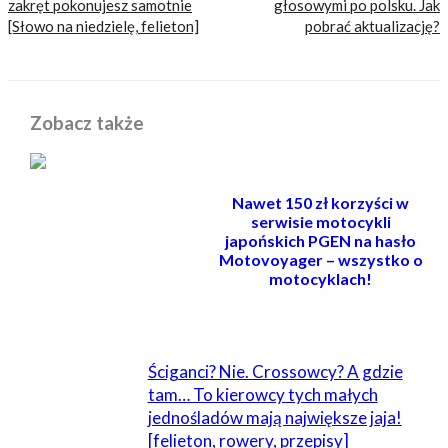
zakręt pokonujesz samotnie
głosowymi po polsku. Jak
[Słowo na niedzielę, felieton]
pobrać aktualizację?
Zobacz także
Nawet 150 zł korzyści w
serwisie motocykli
japońskich PGEN na hasło
Motovoyager – wszystko o
motocyklach!
POWIĄZANE
Ściganci? Nie. Crossowcy? A gdzie
tam… To kierowcy tych małych
jednośladów mają największe jaja!
[felieton, rowery, przepisy]