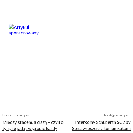
Artykuł sponsorowany
Nasi czytelnicy to wybrana grupa ludzi.
Motocykliści, którzy w Internecie szukają
inteligentnej rozrywki, konkretnych porad lub
inspiracji do wyjazdów motocyklowych. Nie
jesteśmy serwisem dla każdego, zdajemy
sobie z tego sprawę i… uważamy, że jest to nasz
atut. Nie znajdziesz u nas treści nastawionej
jedynie na kliki, która nie wnosi niczego
merytorycznego. Nasza maksyma to:
informować, radzić, bawić nie zaśmiecając
głów czytelników bezsensownymi treściami.
Wchodzisz w to?
TAGS
bmx
rower
Poprzedni artykuł
Następny artykuł
Między stadem, a ciszą – czyli o
Interkomy Schuberth SC2 by
tym, że jadąc w grupie każdy
Sena wreszcie z komunikatami