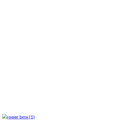
Motocykle nowe
Motocykle używane
Akcesoria
Porady
Newsy
Krajowe
Międzynarodowe
Sport
Ekstra
Felietony
Wywiady
Quizy
Galerie
Video
Rowery
Rowery
Jak rozpocząć jazdę na rowerze BMX?