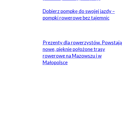
Dobierz pompkę do swojej jazdy –
pompki rowerowe bez tajemnic
Prezenty dla rowerzystów. Powstają
nowe, pięknie położone trasy
rowerowe na Mazowszu i w
Małopolsce
ZOSTAW ODPOWIEDŹ
Komentarz:
Proszę wpisać swój komentarz!