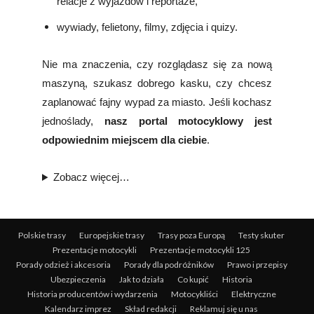
relacje z wyjazdów i reportaże,
wywiady, felietony, filmy, zdjęcia i quizy.
Nie ma znaczenia, czy rozglądasz się za nową
maszyną, szukasz dobrego kasku, czy chcesz
zaplanować fajny wypad za miasto. Jeśli kochasz
jednoślady,
nasz portal motocyklowy jest
odpowiednim miejscem dla ciebie
.
Zobacz więcej…
Polskie trasy
Europejskie trasy
Trasy poza Europą
Testy skuter
Prezentacje motocykli
Prezentacje motocykli 125
Porady odzież i akcesoria
Porady dla podróżników
Prawo i przepisy
Ubezpieczenia
Jak to działa
Co kupić
Historia
Historia producentów i wydarzenia
Motocykliści
Elektryczne
Kalendarz imprez
Skład redakcji
Reklamuj się u nas