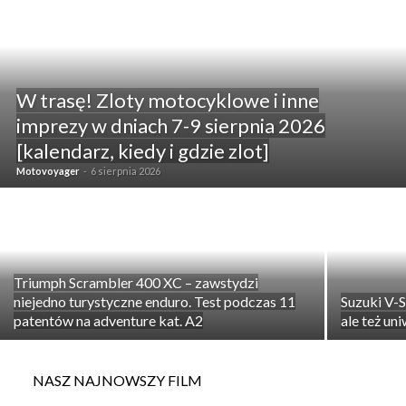
W trasę! Zloty motocyklowe i inne
imprezy w dniach 7-9 sierpnia 2026
[kalendarz, kiedy i gdzie zlot]
Motovoyager
-
6 sierpnia 2026
Triumph Scrambler 400 XC – zawstydzi
niejedno turystyczne enduro. Test podczas 11
Suzuki V-
patentów na adventure kat. A2
ale też un
NASZ NAJNOWSZY FILM