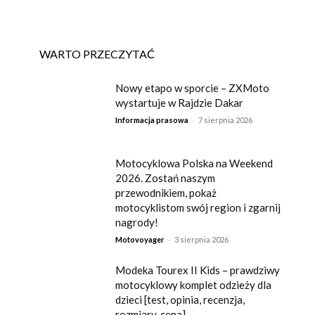
WARTO PRZECZYTAĆ
Nowy etapo w sporcie – ZXMoto
wystartuje w Rajdzie Dakar
-
Informacja prasowa
7 sierpnia 2026
Motocyklowa Polska na Weekend
2026. Zostań naszym
przewodnikiem, pokaż
motocyklistom swój region i zgarnij
nagrody!
-
Motovoyager
3 sierpnia 2026
Modeka Tourex II Kids – prawdziwy
motocyklowy komplet odzieży dla
dzieci [test, opinia, recenzja,
rozmiary, cena]