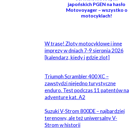
japońskich PGEN na hasło
Motovoyager – wszystko o
motocyklach!
POWIĄZANE
W trasę! Zloty motocyklowe i inne
imprezy w dniach 7-9 sierpnia 2026
[kalendarz, kiedy i gdzie zlot]
Triumph Scrambler 400 XC –
zawstydzi niejedno turystyczne
enduro. Test podczas 11 patentów na
adventure kat. A2
Suzuki V-Strom 800DE – najbardziej
terenowy, ale też uniwersalny V-
Strom w historii