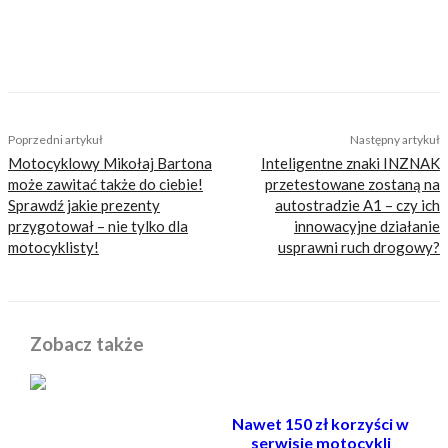
niczego merytorycznego. Nasza maksyma to:
informować, radzić, bawić nie zaśmiecając
głów czytelników bezsensownymi treściami.
TAGS
CeloFan
KTM LC8 990 Adventure
turcja
Turcja motocyklem
Poprzedni artykuł
Następny artykuł
Motocyklowy Mikołaj Bartona
Inteligentne znaki INZNAK
może zawitać także do ciebie!
przetestowane zostaną na
Sprawdź jakie prezenty
autostradzie A1 – czy ich
przygotował – nie tylko dla
innowacyjne działanie
motocyklisty!
usprawni ruch drogowy?
Zobacz także
Nawet 150 zł korzyści w
serwisie motocykli