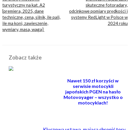
turystyczny na kat. A2
skuteczne fotoradary,
[premiera, 2025, dane
odcinkowe pomiary prędkości i
techniczne, cena, silnik, ile pali,
systemy RedLight w Polsce w
ile ma koni, zawieszenie,
2024 roku
wymiary, masa, waga]
Zobacz także
Nawet 150 zł korzyści w
serwisie motocykli
japońskich PGEN na hasło
Motovoyager – wszystko o
motocyklach!
POWIĄZANE
Kluczowa ustawa, mająca chronić tory