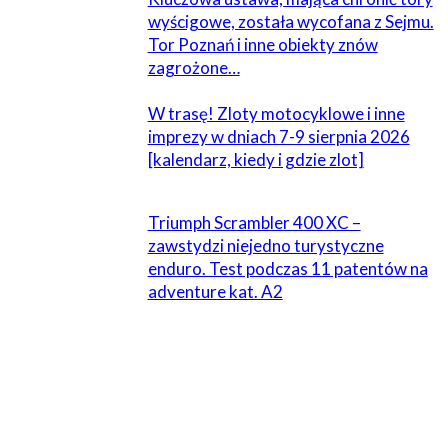
wyścigowe, została wycofana z Sejmu.
Tor Poznań i inne obiekty znów
zagrożone…
W trasę! Zloty motocyklowe i inne
imprezy w dniach 7-9 sierpnia 2026
[kalendarz, kiedy i gdzie zlot]
Triumph Scrambler 400 XC –
zawstydzi niejedno turystyczne
enduro. Test podczas 11 patentów na
adventure kat. A2
ZOSTAW ODPOWIEDŹ
Komentarz: