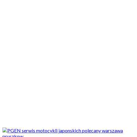
Motocykle nowe
Motocykle używane
Akcesoria
Porady
Newsy
Krajowe
Międzynarodowe
Sport
Ekstra
Felietony
Wywiady
Quizy
Galerie
Video
Rowery
_SLIDER
Nawet 150 zł korzyści w serwisie motocykli japońskich PGEN na
hasło Motovoyager...