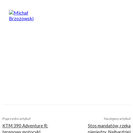
Michał Brzozowski
Motocyklista od 20 lat, z potężnym stażem
przejechanych kilometrów, dużą liczbą
przetestowanych maszyn i wielką miłością do
jednośladów. Przede wszystkim kocha trzy
motocyklowe segmenty: hipermocne nakedy,
wygodne, duże turystyczne enduro oraz lekkie
i zwinne jednocylindrowe supermoto, ale nie
stroni od jazdy wszystkim co ma dwa koła.
Przetestuje każdy sprzęt, a większość z
testowanych motocykli chociaż spróbuje
postawić na koło. Absolwent filologii polskiej na
UW. Prywatnie pasjonat sportu, a w
szczególności rowerów.
TAGS
akcja serwisowa
promocja
promocja serwisowa
serwis motocykli
Poprzedni artykuł
Następny artykuł
KTM 390 Adventure R:
Stos mandatów, rzeka
terenowy motocykl
pieniędzy. Najbardziej