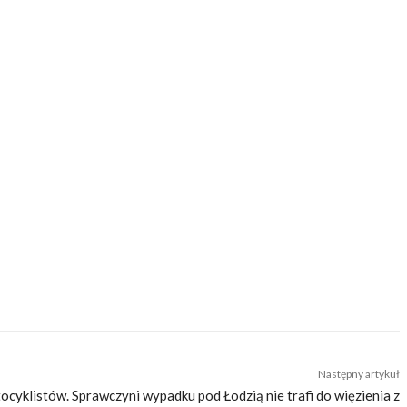
a legendarnego amerykańskiego auta na profesjonalnym torze
er to jeden z tych prezentów, których naprawdę nikt nie chce
ią zachwycisz bliską ci osobę!
cji do wyjazdów motocyklowych. Nie jesteśmy serwisem dla każdego, zdajemy
erytorycznego. Nasza maksyma to: informować, radzić, bawić nie zaśmiecając
Następny artykuł
tocyklistów. Sprawczyni wypadku pod Łodzią nie trafi do więzienia z