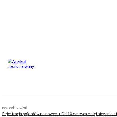
Jazda Corvette C7 to prezent, który daje prawdziwe emocje i 
wyścigowym robi wrażenie nawet na osobach, które na co dzień i
oddawać do sklepu.
Chcesz sprawić zaskakujący prezent przyjacielowi, bratu, ojcu 
Spodobał Ci się artykuł? Podziel się nim!
Artykuł sponsorowany
Nasi czytelnicy to wybrana grupa ludzi. Motocykliści
sobie z tego sprawę i… uważamy, że jest to nasz atut
głów czytelników bezsensownymi treściami.
Wchodz
Poprzedni artykuł
Rejestracja pojazdów po nowemu. Od 10 czerwca mniej biegania z t