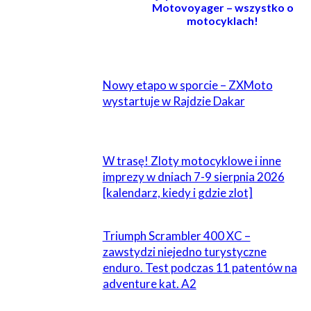
Motovoyager – wszystko o
motocyklach!
POWIĄZANE
Nowy etapo w sporcie – ZXMoto
wystartuje w Rajdzie Dakar
W trasę! Zloty motocyklowe i inne
imprezy w dniach 7-9 sierpnia 2026
[kalendarz, kiedy i gdzie zlot]
Triumph Scrambler 400 XC –
zawstydzi niejedno turystyczne
enduro. Test podczas 11 patentów na
adventure kat. A2