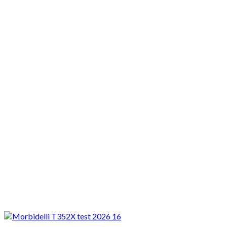
Motocykle nowe
Motocykle używane
Akcesoria
Porady
Newsy
Krajowe
Międzynarodowe
Sport
Ekstra
Felietony
Wywiady
Quizy
Galerie
Video
Rowery
_SLIDER
Morbidelli T352X – tani motocykl adventure na kat. A2 ze
sportowym silnikiem...