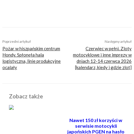
japońskim dual sportem. Nie zbiera mandatów
i nigdy nie miał wypadku. Bywa całkiem
zabawny.
TAGS
2026
a2
adventure
cena
dane techniczne
moc
Morbidelli
t352x
test
Poprzedni artykuł
Następny artykuł
Pożar w hiszpańskim centrum
Czerwiec w pełni. Zloty
Hondy. Spłonęła hala
motocyklowe i inne imprezy w
logistyczna, linie produkcyjne
dniach 12-14 czerwca 2026
ocalały
[kalendarz, kiedy i gdzie zlot]
Zobacz także
Nawet 150 zł korzyści w
serwisie motocykli
japońskich PGEN na hasło