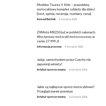
Modeka Tourex II Kids – prawdziwy
motocyklowy komplet odzieży dla dzieci
[test, opinia, recenzja, rozmiary, cena]
-
Konrad Bartnik
6 sierpnia 2026
ZXMoto MX250 już w polskich salonach.
Wyczynowy motocykl motocrossowy w
cenie 27 999 zł
-
Informacja prasowa
4 sierpnia 2026
Jadąc samochodem przez Czechy nie
zapomnij winiety!
-
Artykuł sponsorowany
6 sierpnia 2026
Jakie są najlepsze opony motocyklowe?
Przegląd marek premium
-
Artykuł sponsorowany
6 sierpnia 2026