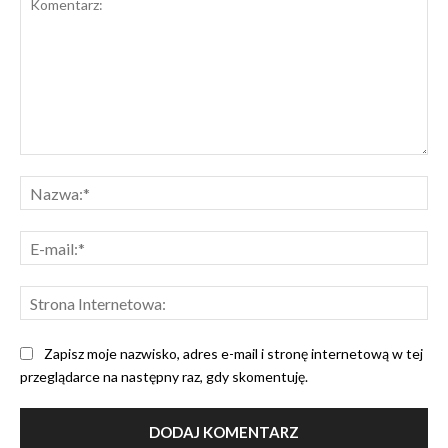
Komentarz:
Na
E-
mai
Str
Int
Zapisz moje nazwisko, adres e-mail i stronę internetową w tej
przeglądarce na następny raz, gdy skomentuję.