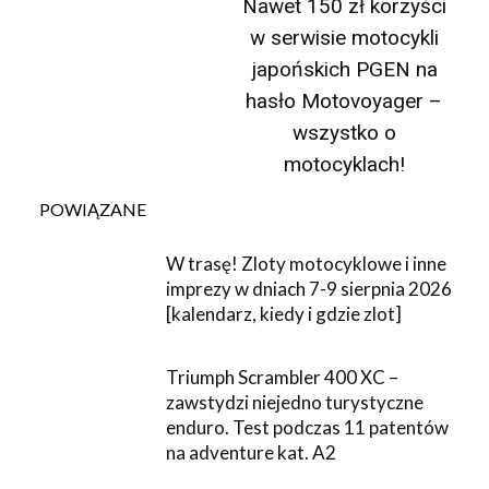
Nawet 150 zł korzyści
w serwisie motocykli
japońskich PGEN na
hasło Motovoyager –
wszystko o
motocyklach!
POWIĄZANE
W trasę! Zloty motocyklowe i inne
imprezy w dniach 7-9 sierpnia 2026
[kalendarz, kiedy i gdzie zlot]
Triumph Scrambler 400 XC –
zawstydzi niejedno turystyczne
enduro. Test podczas 11 patentów
na adventure kat. A2