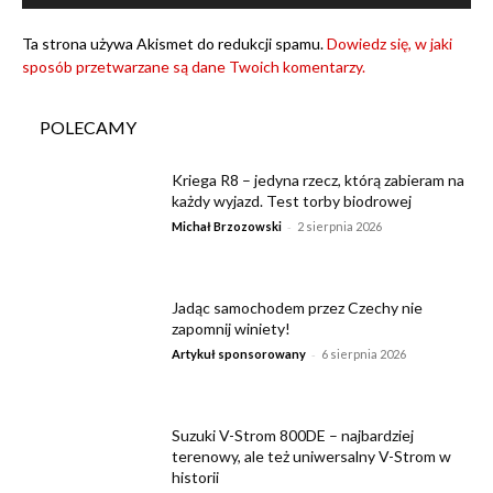
Ta strona używa Akismet do redukcji spamu.
Dowiedz się, w jaki
sposób przetwarzane są dane Twoich komentarzy.
POLECAMY
Kriega R8 – jedyna rzecz, którą zabieram na
każdy wyjazd. Test torby biodrowej
-
Michał Brzozowski
2 sierpnia 2026
Jadąc samochodem przez Czechy nie
zapomnij winiety!
-
Artykuł sponsorowany
6 sierpnia 2026
Suzuki V-Strom 800DE – najbardziej
terenowy, ale też uniwersalny V-Strom w
historii