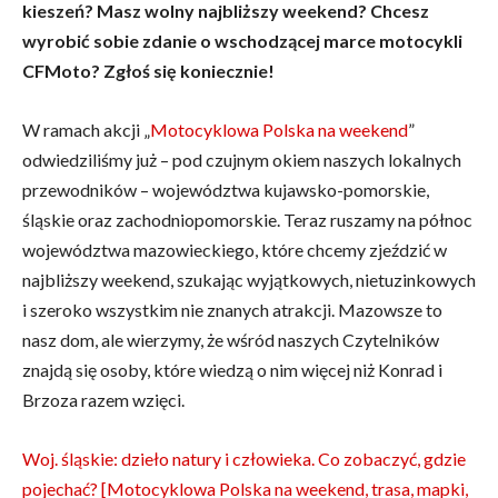
kieszeń? Masz wolny najbliższy weekend? Chcesz
wyrobić sobie zdanie o wschodzącej marce motocykli
CFMoto? Zgłoś się koniecznie!
W ramach akcji „
Motocyklowa Polska na weekend
”
odwiedziliśmy już – pod czujnym okiem naszych lokalnych
przewodników – województwa kujawsko-pomorskie,
śląskie oraz zachodniopomorskie. Teraz ruszamy na północ
województwa mazowieckiego, które chcemy zjeździć w
najbliższy weekend, szukając wyjątkowych, nietuzinkowych
i szeroko wszystkim nie znanych atrakcji. Mazowsze to
nasz dom, ale wierzymy, że wśród naszych Czytelników
znajdą się osoby, które wiedzą o nim więcej niż Konrad i
Brzoza razem wzięci.
Woj. śląskie: dzieło natury i człowieka. Co zobaczyć, gdzie
pojechać? [Motocyklowa Polska na weekend, trasa, mapki,