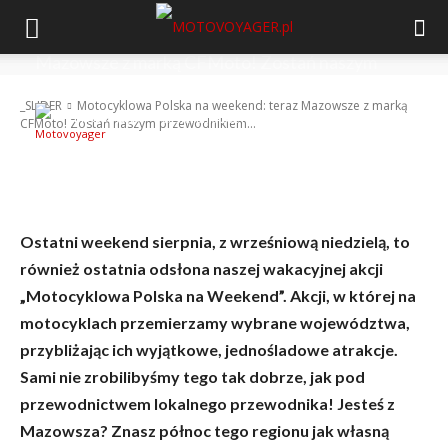
Motocyklowa Polska na weekend: teraz
Mazowsze z marką CFMoto! Zostań naszym
przewodnikiem i zgarnij atrakcyjne nagrody!
_SLIDER
Motocyklowa Polska na weekend: teraz Mazowsze z marką
-
Motovoyager
27 sierpnia 2024
CFMoto! Zostań naszym przewodnikiem...
Ostatni weekend sierpnia, z wrześniową niedzielą, to
również ostatnia odsłona naszej wakacyjnej akcji
„Motocyklowa Polska na Weekend”. Akcji, w której na
motocyklach przemierzamy wybrane województwa,
przybliżając ich wyjątkowe, jednośladowe atrakcje.
Sami nie zrobilibyśmy tego tak dobrze, jak pod
przewodnictwem lokalnego przewodnika! Jesteś z
Mazowsza? Znasz północ tego regionu jak własną