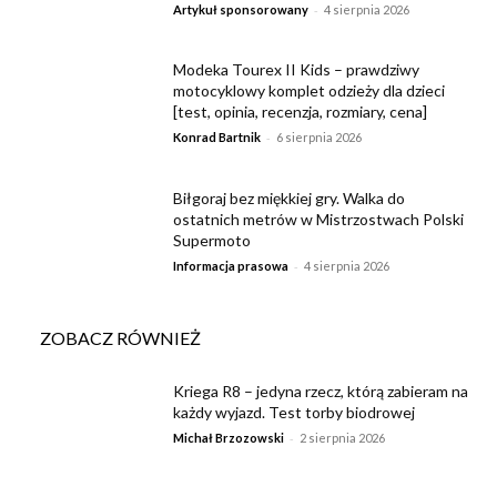
-
Artykuł sponsorowany
4 sierpnia 2026
Modeka Tourex II Kids – prawdziwy
motocyklowy komplet odzieży dla dzieci
[test, opinia, recenzja, rozmiary, cena]
-
Konrad Bartnik
6 sierpnia 2026
Biłgoraj bez miękkiej gry. Walka do
ostatnich metrów w Mistrzostwach Polski
Supermoto
-
Informacja prasowa
4 sierpnia 2026
ZOBACZ RÓWNIEŻ
Kriega R8 – jedyna rzecz, którą zabieram na
każdy wyjazd. Test torby biodrowej
-
Michał Brzozowski
2 sierpnia 2026