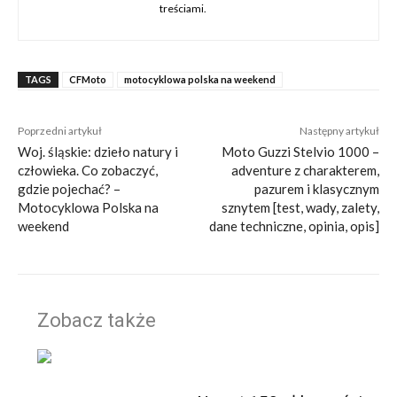
treściami.
TAGS
CFMoto
motocyklowa polska na weekend
Poprzedni artykuł
Następny artykuł
Woj. śląskie: dzieło natury i
Moto Guzzi Stelvio 1000 –
człowieka. Co zobaczyć,
adventure z charakterem,
gdzie pojechać? –
pazurem i klasycznym
Motocyklowa Polska na
sznytem [test, wady, zalety,
weekend
dane techniczne, opinia, opis]
Zobacz także