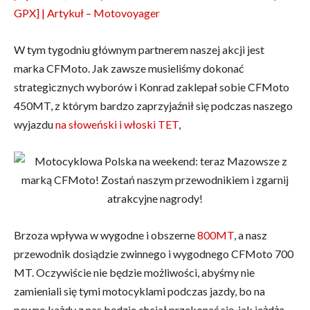
GPX] | Artykuł – Motovoyager
W tym tygodniu głównym partnerem naszej akcji jest
marka CFMoto. Jak zawsze musieliśmy dokonać
strategicznych wyborów i Konrad zaklepał sobie CFMoto
450MT, z którym bardzo zaprzyjaźnił się podczas naszego
wyjazdu
na słoweński i włoski TET
,
Brzoza wpływa w wygodne i obszerne
800MT
, a nasz
przewodnik dosiądzie zwinnego i wygodnego CFMoto 700
MT. Oczywiście nie będzie możliwości, abyśmy nie
zamieniali się tymi motocyklami podczas jazdy, bo na
pewno każdy z nas będzie chciał przekonać się, jak jeżdżą