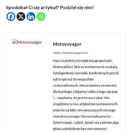
Spodobał Ci się artykuł? Podziel się nim!
Motovoyager
https://motovoyager.net
Nasi czytelnicy to wybrana grupa ludzi.
Motocykliści, którzy w Internecie szukają
inteligentnej rozrywki, konkretnych porad
lub inspiracji do wyjazdów
motocyklowych. Nie jesteśmy serwisem
dla każdego, zdajemy sobie z tego sprawę
i… uważamy, że jest to nasz atut. Nie
znajdziesz u nas artykułów nastawionych
jedynie na kliki, nie wnoszących niczego
merytorycznego. Nasza maksyma to:
informować, radzić, bawić nie zaśmiecając
głów czytelników bezsensownymi