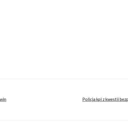
co lepsze, początkowo zamiast za dziewczynami, oglądał się za przejeżdżającymi motoc
ch przy akompaniamencie Dire Straits. Po godzinach amatorsko toruje i często podr
otocyklami – i prywatnie, i w pracy.
Twin
Policja kpi z kwestii b