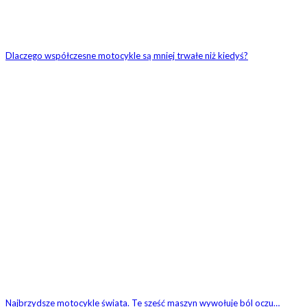
Dlaczego współczesne motocykle są mniej trwałe niż kiedyś?
Najbrzydsze motocykle świata. Te sześć maszyn wywołuje ból oczu…