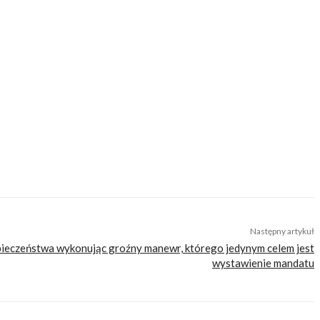
yklami. Ta choroba została mu po dziś dzień i nie ma ochoty się z niej leczyć.
óżuje motocyklem, szczególnie upodobał sobie wyjazdy pod namiot. Zapalony
Następny artykuł
ezpieczeństwa wykonując groźny manewr, którego jedynym celem jest
wystawienie mandatu