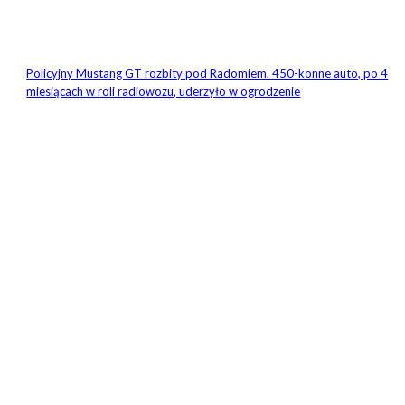
Policyjny Mustang GT rozbity pod Radomiem. 450-konne auto, po 4
miesiącach w roli radiowozu, uderzyło w ogrodzenie