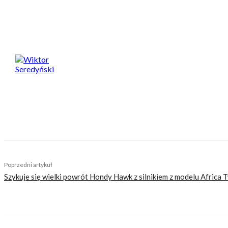
Spodobał Ci się artykuł? Podziel się nim!
Wiktor Seredyński
Od najmłodszych lat jest miłośnikiem dwóch kółek, a 
Fan garażowych posiedzeń i dłubania przy motocykla
fan MotoGP i Marqueza. Plany na przyszłość wiąże z m
TAGS
Brabus
Brabus 1300R
KTM 1290 Super Duke R Evo
Poprzedni artykuł
Szykuje się wielki powrót Hondy Hawk z silnikiem z modelu Africa 