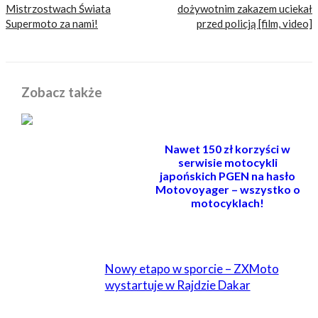
Mistrzostwach Świata
dożywotnim zakazem uciekał
Supermoto za nami!
przed policją [film, video]
Zobacz także
Nawet 150 zł korzyści w
serwisie motocykli
japońskich PGEN na hasło
Motovoyager – wszystko o
motocyklach!
POWIĄZANE
Nowy etapo w sporcie – ZXMoto
wystartuje w Rajdzie Dakar