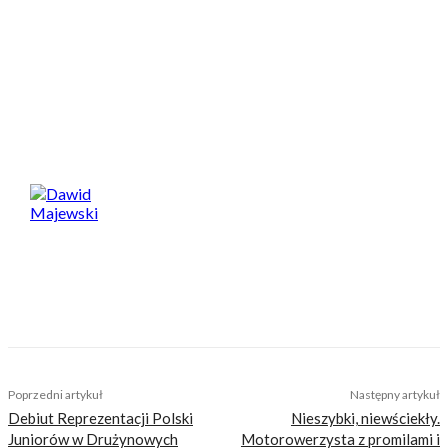
Cena:
38 900 zł
Importer:
voge.pl/modele/800-rally
Spodobał Ci się artykuł? Podziel się nim!
Dawid Majewski
TAGS
800
800x
adv
adventure
ds800
dsx
Rally
really
voge
Poprzedni artykuł
Następny artykuł
Debiut Reprezentacji Polski
Nieszybki, niewściekły.
Juniorów w Drużynowych
Motorowerzysta z promilami i