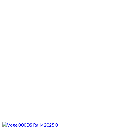
Motocykle nowe
Motocykle używane
Akcesoria
Porady
Newsy
Krajowe
Międzynarodowe
Sport
Ekstra
Felietony
Wywiady
Quizy
Galerie
Video
Rowery
_WARTO PRZECZYTAĆ
Voge 800DS Rally – turystyk kompletny w świetnej
cenie