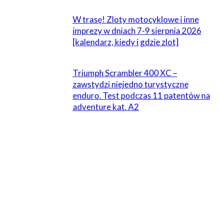
W trasę! Zloty motocyklowe i inne
imprezy w dniach 7-9 sierpnia 2026
[kalendarz, kiedy i gdzie zlot]
Triumph Scrambler 400 XC –
zawstydzi niejedno turystyczne
enduro. Test podczas 11 patentów na
adventure kat. A2
ZOSTAW ODPOWIEDŹ
Komentarz:
Proszę wpisać swój komentarz!