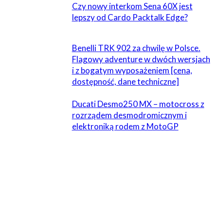
Czy nowy interkom Sena 60X jest
lepszy od Cardo Packtalk Edge?
Benelli TRK 902 za chwilę w Polsce.
Flagowy adventure w dwóch wersjach
i z bogatym wyposażeniem [cena,
dostępność, dane techniczne]
Ducati Desmo250 MX – motocross z
rozrządem desmodromicznym i
elektroniką rodem z MotoGP
1 KOMENTARZ
Max
26 sierpnia 2023 W 19:09
To jakaś masakra :(( Sztucznie kreowana moda na ADV
kastruje rynek z fajnych moto. Na co mi 20 cm skoku