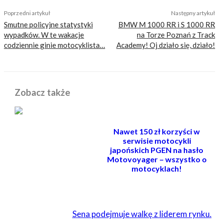
Poprzedni artykuł
Następny artykuł
Smutne policyjne statystyki
BMW M 1000 RR i S 1000 RR
wypadków. W te wakacje
na Torze Poznań z Track
codziennie ginie motocyklista…
Academy! Oj działo się, działo!
Zobacz także
Nawet 150 zł korzyści w
serwisie motocykli
japońskich PGEN na hasło
Motovoyager – wszystko o
motocyklach!
POWIĄZANE
Sena podejmuje walkę z liderem rynku.