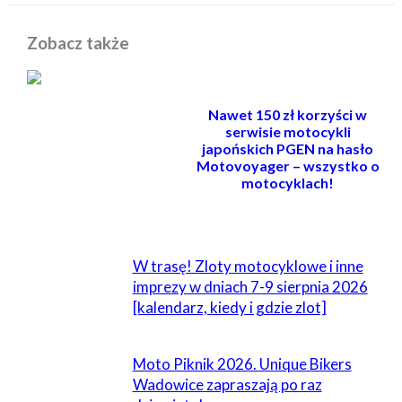
Zobacz także
Nawet 150 zł korzyści w
serwisie motocykli
japońskich PGEN na hasło
Motovoyager – wszystko o
motocyklach!
POWIĄZANE
W trasę! Zloty motocyklowe i inne
imprezy w dniach 7-9 sierpnia 2026
[kalendarz, kiedy i gdzie zlot]
Moto Piknik 2026. Unique Bikers
Wadowice zapraszają po raz