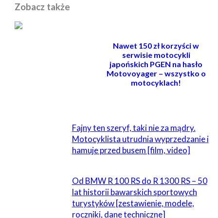
Zobacz także
Nawet 150 zł korzyści w
serwisie motocykli
japońskich PGEN na hasło
Motovoyager – wszystko o
motocyklach!
POWIĄZANE
Fajny ten szeryf, taki nie za mądry.
Motocyklista utrudnia wyprzedzanie i
hamuje przed busem [film, video]
Od BMW R 100 RS do R 1300 RS – 50
lat historii bawarskich sportowych
turystyków [zestawienie, modele,
roczniki, dane techniczne]