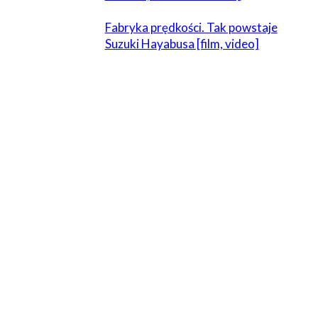
Fabryka prędkości. Tak powstaje
Suzuki Hayabusa [film, video]
ZOSTAW ODPOWIEDŹ
Komentarz:
Proszę wpisać swój komentarz!
Nazwa:*
Proszę podać swoje imię tutaj
E-
mail:*
Wpisałeś nieprawidłowy adres e-mail!