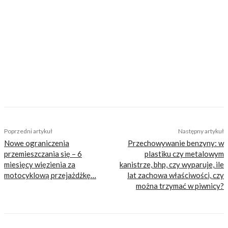
stroni od jazdy wszystkim co ma dwa koła.
Przetestuje każdy sprzęt, a większość z
testowanych motocykli chociaż spróbuje
postawić na koło. Absolwent filologii polskiej na
UW. Prywatnie pasjonat sportu, a w
szczególności rowerów.
TAGS
najlepsze motocykle 2016
najlepsze motocykle 2017
najlepsze motocykle 2018
najlepsze motocykle 2019
najlepsze motocykle wszech czasów
ranking motocykli
top 10 motocykli
Poprzedni artykuł
Następny artykuł
Nowe ograniczenia
Przechowywanie benzyny: w
przemieszczania się – 6
plastiku czy metalowym
miesięcy więzienia za
kanistrze, bhp, czy wyparuje, ile
motocyklową przejażdżkę…
lat zachowa właściwości, czy
można trzymać w piwnicy?