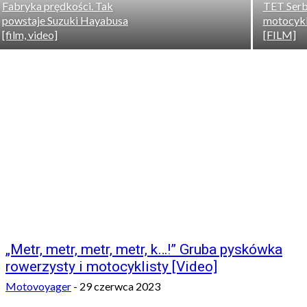
Fabryka prędkości. Tak
TET Serbi
powstaje Suzuki Hayabusa
motocykl
[film, video]
[FILM]
NAJNOWSZE W KATEGORII
„Metr, metr, metr, metr, k…!” Gruba pyskówka
rowerzysty i motocyklisty [Video]
Motovoyager
-
29 czerwca 2023