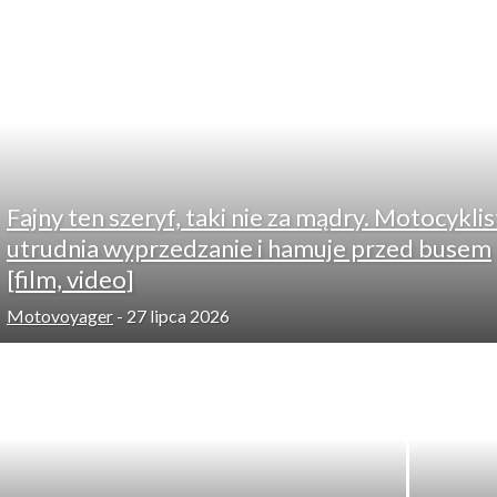
Fajny ten szeryf, taki nie za mądry. Motocyklis
utrudnia wyprzedzanie i hamuje przed busem
[film, video]
Motovoyager
-
27 lipca 2026