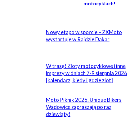
motocyklach!
POWIĄZANE
Nowy etapo w sporcie – ZXMoto
wystartuje w Rajdzie Dakar
W trasę! Zloty motocyklowe i inne
imprezy w dniach 7-9 sierpnia 2026
[kalendarz, kiedy i gdzie zlot]
Moto Piknik 2026. Unique Bikers
Wadowice zapraszają po raz
dziewiąty!
ZOSTAW ODPOWIEDŹ