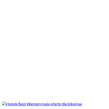
Motocykle nowe
Motocykle używane
Akcesoria
Porady
Newsy
Krajowe
Międzynarodowe
Sport
Ekstra
Felietony
Wywiady
Quizy
Galerie
Video
Rowery
Newsy
Wybierasz się do Włoch? Sieć hoteli przygotowała ofertę dla
motocyklistów