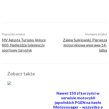
niczego merytorycznego. Nasza maksyma to:
informować, radzić, bawić nie zaśmiecając
głów czytelników bezsensownymi treściami.
TAGS
hotele
podroze motocyklowe
wlochy
Poprzedni artykuł
Następny artykuł
MV Agusta Turismo Veloce
Zalew Sulejowski. Pierwsza
800. Nadjeżdża tajemniczy
motocyklowa wyprawa 14-
sportowy turystyk
latka
Zobacz także
Nawet 150 zł korzyści w
serwisie motocykli
japońskich PGEN na hasło
Motovoyager – wszystko o