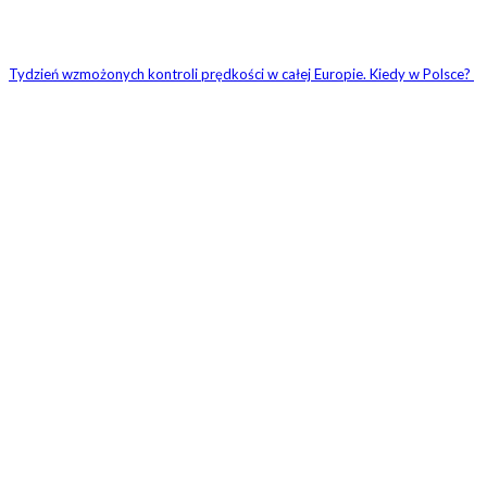
Tydzień wzmożonych kontroli prędkości w całej Europie. Kiedy w Polsce?
1 KOMENTARZ
Ariel
28 grudnia 2012 W 12:32
Nowy kosztował 6045 dolarów… u nas po premierze ponad 50
Odpowiedz
ZOSTAW ODPOWIEDŹ
Komentarz: