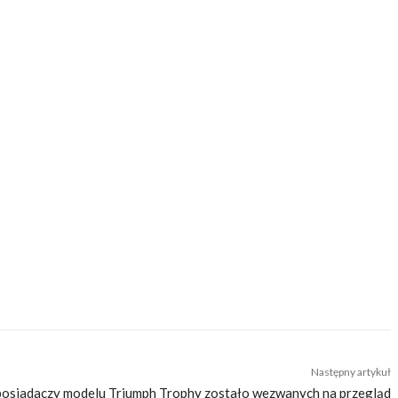
 aktora Bruce’a Willisa. Nowy motocykl z tego samego 2005
aukcjach
będą wystawione kolejne cztery maszyny Willisa:
62).
cji do wyjazdów motocyklowych. Nie jesteśmy serwisem dla każdego, zdajemy
zego merytorycznego. Nasza maksyma to: informować, radzić, bawić nie
Następny artykuł
posiadaczy modelu Triumph Trophy zostało wezwanych na przegląd