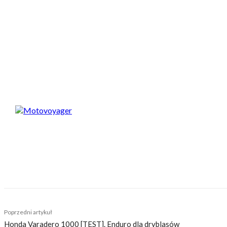
Za zaledwie 6 250 dolarów, czyli 19 tys. złotych, został s
rocznika kosztował wtedy w USA prawie dokładnie tyle sa
Tak niska cena była z pewnością sporym zaskoczeniem – Ducati
Yamaha XT350 z 1991 roku, Yamaha TW200 (1988), Harley-David
Spodobał Ci się artykuł? Podziel się nim!
Motovoyager
https://motovoyager.net
Nasi czytelnicy to wybrana grupa ludzi. Motocykliści
sobie z tego sprawę i… uważamy, że jest to nasz atu
zaśmiecając głów czytelników bezsensownymi treśc
TAGS
aukcje
ducati
harley
harley-davidson
multistrada
Poprzedni artykuł
Honda Varadero 1000 [TEST]. Enduro dla dryblasów