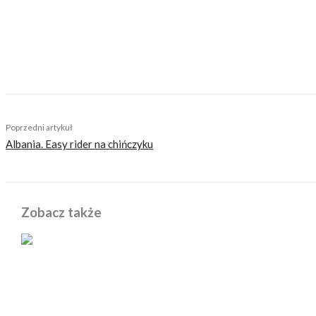
https://motovoyager.net
Nasi czytelnicy to wybrana grupa ludzi. Motocykliści
sobie z tego sprawę i… uważamy, że jest to nasz atu
zaśmiecając głów czytelników bezsensownymi treśc
TAGS
cafe racer
custom
ducati
ducati s4r
Poprzedni artykuł
Albania. Easy rider na chińczyku
Zobacz także
POWIĄZANE