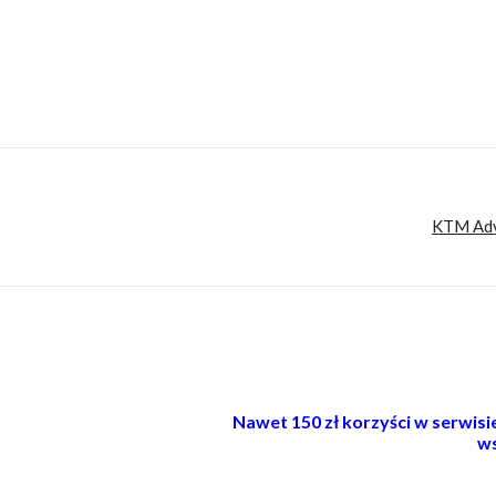
, którzy w Internecie szukają inteligentnej rozrywki, konkretnych porad lub inspira
t. Nie znajdziesz u nas artykułów nastawionych jedynie na kliki, nie wnoszących nic
iami.
KTM Adve
Nawet 150 zł korzyści w serwis
ws