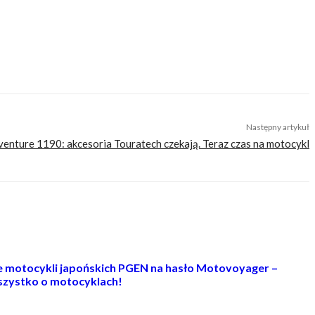
cji do wyjazdów motocyklowych. Nie jesteśmy serwisem dla każdego, zdajemy
zego merytorycznego. Nasza maksyma to: informować, radzić, bawić nie
Następny artykuł
nture 1190: akcesoria Touratech czekają. Teraz czas na motocykl
ie motocykli japońskich PGEN na hasło Motovoyager –
zystko o motocyklach!