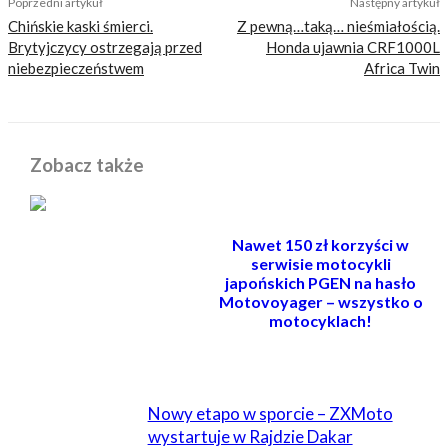
Poprzedni artykuł
Następny artykuł
Chińskie kaski śmierci.
Z pewną…taką… nieśmiałością.
Brytyjczycy ostrzegają przed
Honda ujawnia CRF1000L
niebezpieczeństwem
Africa Twin
Zobacz także
Nawet 150 zł korzyści w
serwisie motocykli
japońskich PGEN na hasło
Motovoyager – wszystko o
motocyklach!
POWIĄZANE
Nowy etapo w sporcie – ZXMoto
wystartuje w Rajdzie Dakar