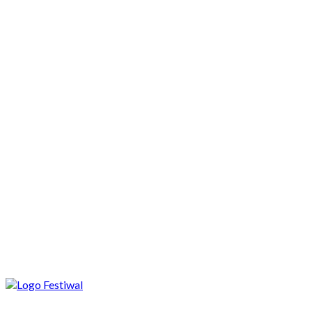
Motocykle nowe
Motocykle używane
Akcesoria
Porady
Newsy
Krajowe
Międzynarodowe
Sport
Ekstra
Felietony
Wywiady
Quizy
Galerie
Video
Rowery
Najnowsze
Cały świat w Srebrnej Górze. Rusza festiwal PodRóżni