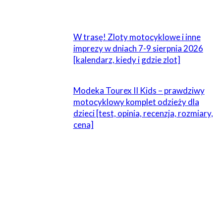
W trasę! Zloty motocyklowe i inne
imprezy w dniach 7-9 sierpnia 2026
[kalendarz, kiedy i gdzie zlot]
Modeka Tourex II Kids – prawdziwy
motocyklowy komplet odzieży dla
dzieci [test, opinia, recenzja, rozmiary,
cena]
ZOSTAW ODPOWIEDŹ
Komentarz: