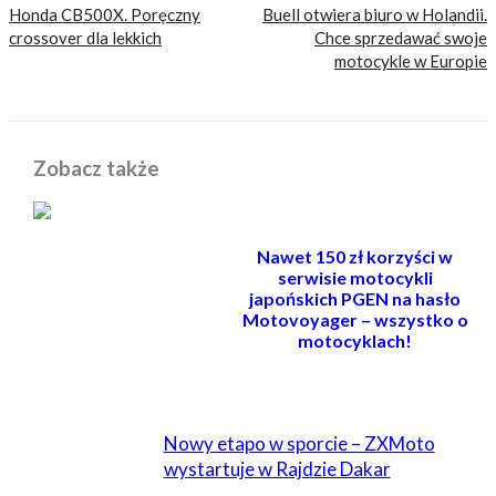
Honda CB500X. Poręczny
Buell otwiera biuro w Holandii.
crossover dla lekkich
Chce sprzedawać swoje
motocykle w Europie
Zobacz także
Nawet 150 zł korzyści w
serwisie motocykli
japońskich PGEN na hasło
Motovoyager – wszystko o
motocyklach!
POWIĄZANE
Nowy etapo w sporcie – ZXMoto
wystartuje w Rajdzie Dakar