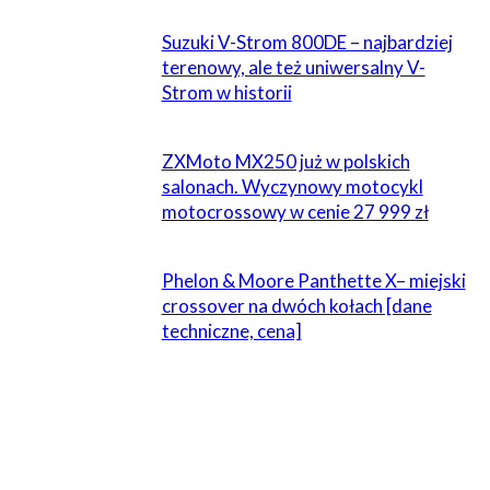
Suzuki V-Strom 800DE – najbardziej
terenowy, ale też uniwersalny V-
Strom w historii
ZXMoto MX250 już w polskich
salonach. Wyczynowy motocykl
motocrossowy w cenie 27 999 zł
Phelon & Moore Panthette X– miejski
crossover na dwóch kołach [dane
techniczne, cena]
ZOSTAW ODPOWIEDŹ
Komentarz: