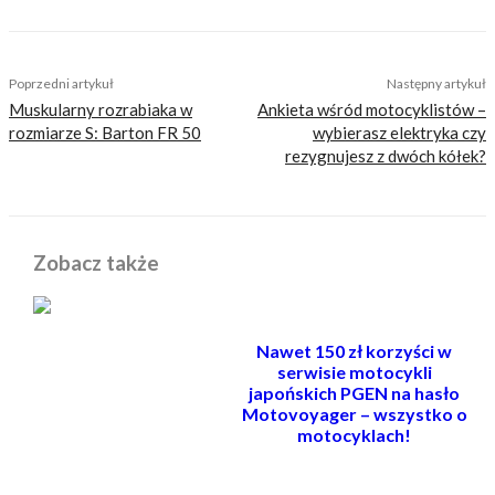
TAGS
akrapovic
hayabusa
suzuki hayabusa 2021
Poprzedni artykuł
Następny artykuł
Muskularny rozrabiaka w
Ankieta wśród motocyklistów –
rozmiarze S: Barton FR 50
wybierasz elektryka czy
rezygnujesz z dwóch kółek?
Zobacz także
Nawet 150 zł korzyści w
serwisie motocykli
japońskich PGEN na hasło
Motovoyager – wszystko o
motocyklach!
POWIĄZANE