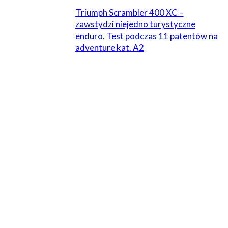
Triumph Scrambler 400 XC –
zawstydzi niejedno turystyczne
enduro. Test podczas 11 patentów na
adventure kat. A2
3 KOMENTARZE
egoniusz
20 lutego 2017 W 01:01
heh jaki bezsensowny test..oczywiście dla mnie..
Odpowiedz
Piotr
20 lutego 2017 W 13:58
Co ta próba ma udowodnić? Takie zawody kto ma
dłuższego…
Odpowiedz