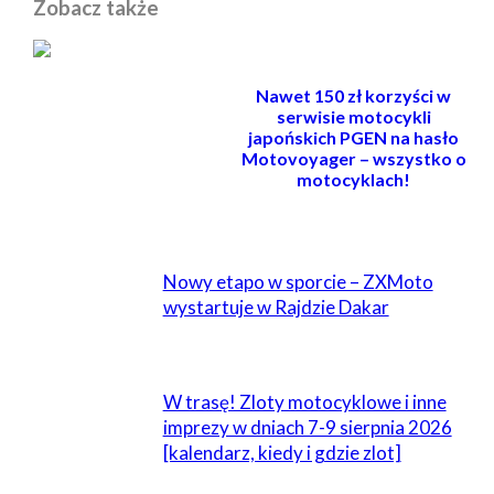
Zobacz także
Nawet 150 zł korzyści w
serwisie motocykli
japońskich PGEN na hasło
Motovoyager – wszystko o
motocyklach!
POWIĄZANE
Nowy etapo w sporcie – ZXMoto
wystartuje w Rajdzie Dakar
W trasę! Zloty motocyklowe i inne
imprezy w dniach 7-9 sierpnia 2026
[kalendarz, kiedy i gdzie zlot]