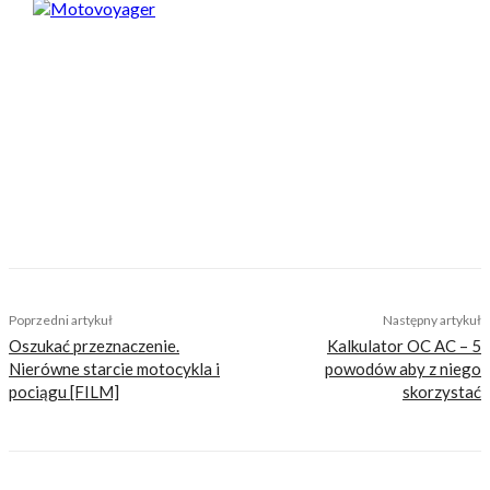
Motovoyager
https://motovoyager.net
Nasi czytelnicy to wybrana grupa ludzi.
Motocykliści, którzy w Internecie szukają
inteligentnej rozrywki, konkretnych porad lub
inspiracji do wyjazdów motocyklowych. Nie
jesteśmy serwisem dla każdego, zdajemy
sobie z tego sprawę i… uważamy, że jest to nasz
atut. Nie znajdziesz u nas artykułów
nastawionych jedynie na kliki, nie wnoszących
niczego merytorycznego. Nasza maksyma to:
informować, radzić, bawić nie zaśmiecając
głów czytelników bezsensownymi treściami.
Poprzedni artykuł
Następny artykuł
Oszukać przeznaczenie.
Kalkulator OC AC – 5
Nierówne starcie motocykla i
powodów aby z niego
pociągu [FILM]
skorzystać