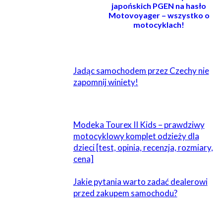
japońskich PGEN na hasło
Motovoyager – wszystko o
motocyklach!
POWIĄZANE
Jadąc samochodem przez Czechy nie
zapomnij winiety!
Modeka Tourex II Kids – prawdziwy
motocyklowy komplet odzieży dla
dzieci [test, opinia, recenzja, rozmiary,
cena]
Jakie pytania warto zadać dealerowi
przed zakupem samochodu?