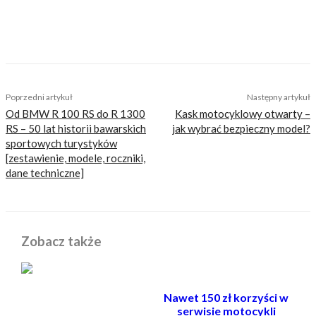
informować, radzić, bawić nie zaśmiecając
głów czytelników bezsensownymi treściami.
Wchodzisz w to?
TAGS
bmw
Poprzedni artykuł
Następny artykuł
Od BMW R 100 RS do R 1300
Kask motocyklowy otwarty –
RS – 50 lat historii bawarskich
jak wybrać bezpieczny model?
sportowych turystyków
[zestawienie, modele, roczniki,
dane techniczne]
Zobacz także
Nawet 150 zł korzyści w
serwisie motocykli