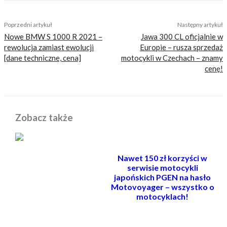
Poprzedni artykuł
Następny artykuł
Nowe BMW S 1000 R 2021 –
Jawa 300 CL oficjalnie w
rewolucja zamiast ewolucji
Europie – rusza sprzedaż
[dane techniczne, cena]
motocykli w Czechach – znamy
cenę!
Zobacz także
Nawet 150 zł korzyści w
serwisie motocykli
japońskich PGEN na hasło
Motovoyager – wszystko o
motocyklach!
POWIĄZANE