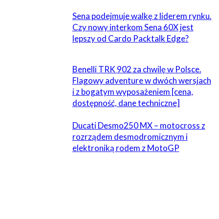
Sena podejmuje walkę z liderem rynku.
Czy nowy interkom Sena 60X jest
lepszy od Cardo Packtalk Edge?
Benelli TRK 902 za chwilę w Polsce.
Flagowy adventure w dwóch wersjach
i z bogatym wyposażeniem [cena,
dostępność, dane techniczne]
Ducati Desmo250 MX – motocross z
rozrządem desmodromicznym i
elektroniką rodem z MotoGP
ZOSTAW ODPOWIEDŹ
Komentarz: