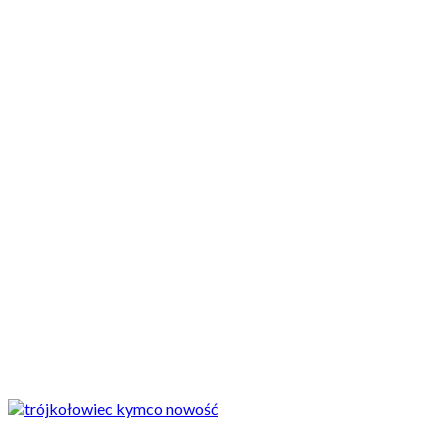
Motocykle nowe
Motocykle używane
Akcesoria
Porady
Newsy
Krajowe
Międzynarodowe
Sport
Ekstra
Felietony
Wywiady
Quizy
Galerie
Video
Rowery
nowości
Kymco rozpoczyna produkcję trójkołowego maxiskutera