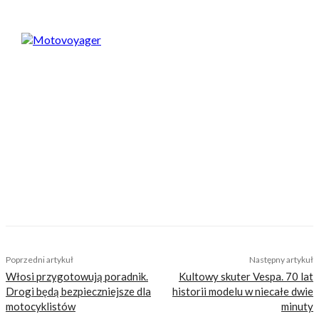
Motovoyager
https://motovoyager.net
Nasi czytelnicy to wybrana grupa ludzi.
Motocykliści, którzy w Internecie szukają
inteligentnej rozrywki, konkretnych porad lub
inspiracji do wyjazdów motocyklowych. Nie
jesteśmy serwisem dla każdego, zdajemy
sobie z tego sprawę i… uważamy, że jest to nasz
atut. Nie znajdziesz u nas artykułów
nastawionych jedynie na kliki, nie wnoszących
niczego merytorycznego. Nasza maksyma to:
informować, radzić, bawić nie zaśmiecając
głów czytelników bezsensownymi treściami.
TAGS
custom
skoki
Poprzedni artykuł
Następny artykuł
Włosi przygotowują poradnik.
Kultowy skuter Vespa. 70 lat
Drogi będą bezpieczniejsze dla
historii modelu w niecałe dwie
motocyklistów
minuty