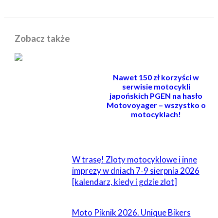
Zobacz także
Nawet 150 zł korzyści w
serwisie motocykli
japońskich PGEN na hasło
Motovoyager – wszystko o
motocyklach!
POWIĄZANE
W trasę! Zloty motocyklowe i inne
imprezy w dniach 7-9 sierpnia 2026
[kalendarz, kiedy i gdzie zlot]
Moto Piknik 2026. Unique Bikers