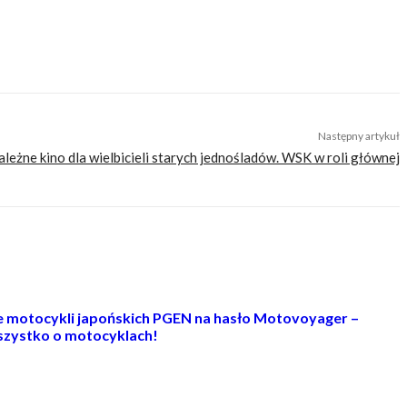
cji do wyjazdów motocyklowych. Nie jesteśmy serwisem dla każdego, zdajemy
zego merytorycznego. Nasza maksyma to: informować, radzić, bawić nie
Następny artykuł
leżne kino dla wielbicieli starych jednośladów. WSK w roli głównej
ie motocykli japońskich PGEN na hasło Motovoyager –
zystko o motocyklach!