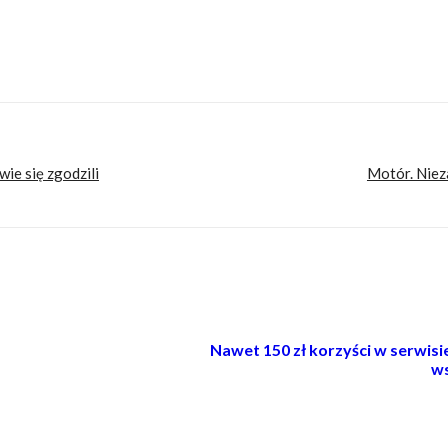
, którzy w Internecie szukają inteligentnej rozrywki, konkretnych porad lub inspira
t. Nie znajdziesz u nas artykułów nastawionych jedynie na kliki, nie wnoszących nic
iami.
ie się zgodzili
Motór. Nieza
Nawet 150 zł korzyści w serwis
ws