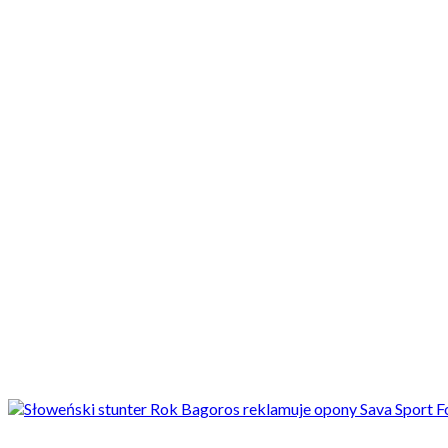
Motocykle nowe
Motocykle używane
Akcesoria
Porady
Newsy
Krajowe
Międzynarodowe
Sport
Ekstra
Felietony
Wywiady
Quizy
Galerie
Video
Rowery
Newsy
Nowe opony motocyklowe. Słoweńska firma Savatech wchodzi na ryn