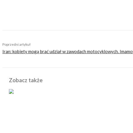
Nasi czytelnicy to wybrana grupa ludzi. Motocykliści
sobie z tego sprawę i… uważamy, że jest to nasz atu
zaśmiecając głów czytelników bezsensownymi treśc
TAGS
opony
opony motocyklowe
savatech
Poprzedni artykuł
Iran: kobiety mogą brać udział w zawodach motocyklowych. Imamow
Zobacz także
POWIĄZANE