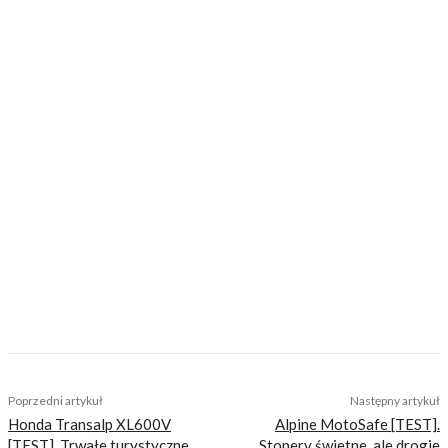
szczególnej ostrożności” dla osób udających się do Włoch oraz
ograniczenie przemieszczania się po zagrożonych
regionach. Włoska obrona cywilna ogłosiła dziś alarm
powodziowy. Szczególnie wysokie zagrożenie utrzymuje się w
regionach północnych i środkowych Włoch.
Spodobał Ci się artykuł? Podziel się nim!
Mieczysław Pierzchała
TAGS
podróże
wlochy
Poprzedni artykuł
Następny artykuł
Honda Transalp XL600V
Alpine MotoSafe [TEST].
[TEST]. Trwałe turystyczne
Stopery świetne, ale drogie