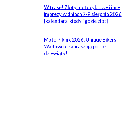
W trasę! Zloty motocyklowe i inne
imprezy w dniach 7-9 sierpnia 2026
[kalendarz, kiedy i gdzie zlot]
Moto Piknik 2026. Unique Bikers
Wadowice zapraszają po raz
dziewiąty!
ZOSTAW ODPOWIEDŹ
Komentarz:
Proszę wpisać swój komentarz!
Nazwa:*