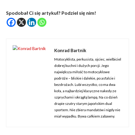
Spodobał Ci się artykuł? Podziel się nim!
Konrad Bartnik
Motocyklista, perkusista, ojciec, wielbiciel
dobrej kuchni i dużych porcji. Jego
największa miłość to motocyklowe
podróże – bliskie i dalekie, po asfalcie i
bezdrożach. Lubi wszystko, co ma dwa
koła, a najbardziej klasyczne nakedy ze
szprychami i okrągłą lampą. Na co dzień
drapie szutry starym japońskim dual
sportem. Nie zbiera mandatów i nigdy nie
miał wypadku. Bywa całkiem zabawny.