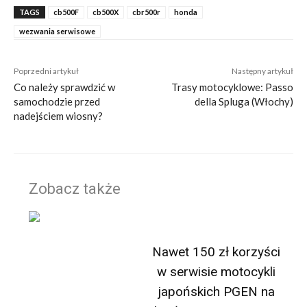
TAGS
cb500F
cb500X
cbr500r
honda
wezwania serwisowe
Poprzedni artykuł
Następny artykuł
Co należy sprawdzić w
Trasy motocyklowe: Passo
samochodzie przed
della Spluga (Włochy)
nadejściem wiosny?
Zobacz także
Nawet 150 zł korzyści
w serwisie motocykli
japońskich PGEN na