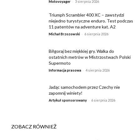
-
Motovoyager
3 sierpnia 2026
Triumph Scrambler 400 XC – zawstydzi
niejedno turystyczne enduro. Test podczas
11 patentów na adventure kat. A2
-
Michał Brzozowski
6 sierpnia 2026
Biłgoraj bez miękkiej gry. Walka do
ostatnich metrów w Mistrzostwach Polski
Supermoto
-
Informacja prasowa
4 sierpnia 2026
Jadąc samochodem przez Czechy nie
zapomnij winiety!
-
Artykuł sponsorowany
6 sierpnia 2026
ZOBACZ RÓWNIEŻ