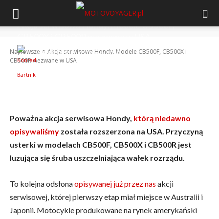
Akcja serwisowa Hondy. Modele CB500F,
CB500X i CB500R wezwane w USA
-
Najnowsze
Akcja serwisowa Hondy. Modele CB500F, CB500X i
Konrad Bartnik
11 marca 2014
CB500R wezwane w USA
Poważna akcja serwisowa Hondy,
którą niedawno
opisywaliśmy
została rozszerzona na USA. Przyczyną
usterki w modelach
CB500F, CB500X i CB500R jest
l
uzująca się śruba uszczelniająca wałek rozrządu.
To kolejna odsłona
opisywanej już przez nas
akcji
serwisowej, której pierwszy etap miał miejsce w Australii i
Japonii. Motocykle produkowane na rynek amerykański