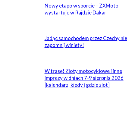
Nowy etapo w sporcie – ZXMoto
wystartuje w Rajdzie Dakar
Jadąc samochodem przez Czechy nie
zapomnij winiety!
W trasę! Zloty motocyklowe i inne
imprezy w dniach 7-9 sierpnia 2026
[kalendarz, kiedy i gdzie zlot]
1 KOMENTARZ
Bafomet
6 lipca 2020 W 10:44
Z pewnością łańcuch jest dobry, ale nie zawsze jest go