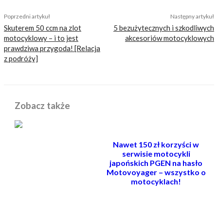
Poprzedni artykuł
Następny artykuł
Skuterem 50 ccm na zlot
5 bezużytecznych i szkodliwych
motocyklowy – i to jest
akcesoriów motocyklowych
prawdziwa przygoda! [Relacja
z podróży]
Zobacz także
Nawet 150 zł korzyści w
serwisie motocykli
japońskich PGEN na hasło
Motovoyager – wszystko o
motocyklach!
POWIĄZANE