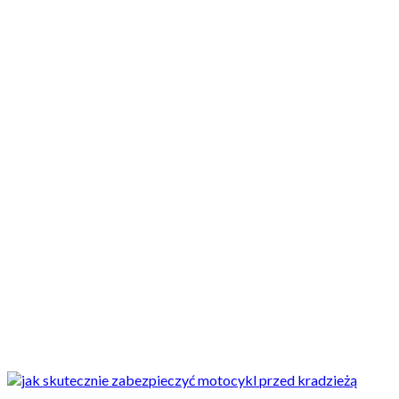
Motocykle nowe
Motocykle używane
Akcesoria
Porady
Newsy
Krajowe
Międzynarodowe
Sport
Ekstra
Felietony
Wywiady
Quizy
Galerie
Video
Rowery
Najnowsze
10 sposobów na złodzieja, czyli jak zabezpieczyć motocykl
przed kradzieżą