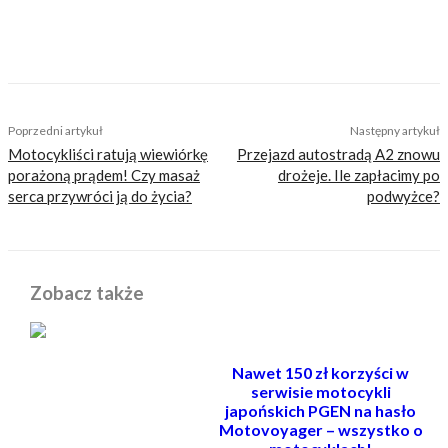
TAGS
benelli
cb500X
honda
jaki oszczędny motocykl adventure
suzuki
tenere 700
tracer 700
trk 502
v-strom 650
versys 650
yamaha
Poprzedni artykuł
Następny artykuł
Motocykliści ratują wiewiórkę
Przejazd autostradą A2 znowu
porażoną prądem! Czy masaż
drożeje. Ile zapłacimy po
serca przywróci ją do życia?
podwyżce?
Zobacz także
Nawet 150 zł korzyści w
serwisie motocykli
japońskich PGEN na hasło
Motovoyager – wszystko o