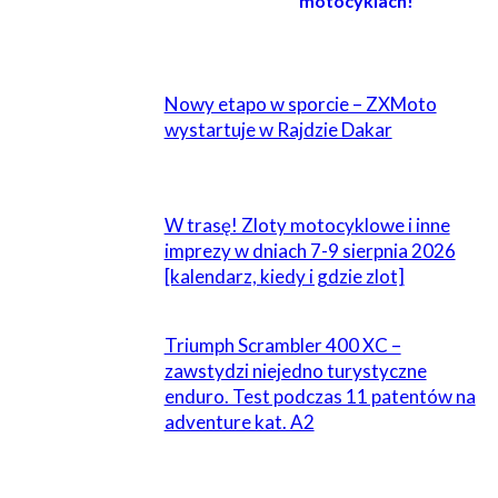
motocyklach!
POWIĄZANE
Nowy etapo w sporcie – ZXMoto
wystartuje w Rajdzie Dakar
W trasę! Zloty motocyklowe i inne
imprezy w dniach 7-9 sierpnia 2026
[kalendarz, kiedy i gdzie zlot]
Triumph Scrambler 400 XC –
zawstydzi niejedno turystyczne
enduro. Test podczas 11 patentów na
adventure kat. A2
ZOSTAW ODPOWIEDŹ