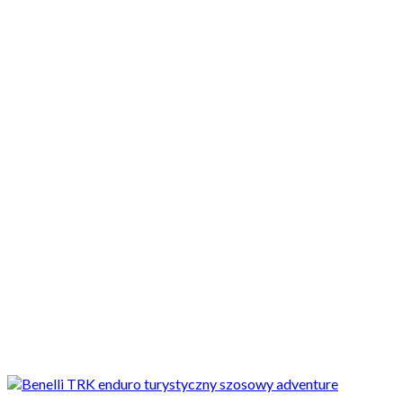
Motocykle nowe
Motocykle używane
Akcesoria
Porady
Newsy
Krajowe
Międzynarodowe
Sport
Ekstra
Felietony
Wywiady
Quizy
Galerie
Video
Rowery
_SLIDER
Oszczędne motocykle adventure, turystyczne i enduro 2020/2021
także na kategorię A2