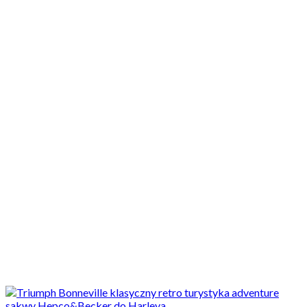
Motocykle nowe
Motocykle używane
Akcesoria
Porady
Newsy
Krajowe
Międzynarodowe
Sport
Ekstra
Felietony
Wywiady
Quizy
Galerie
Video
Rowery
Najnowsze
Motocykl retro do turystyki? 4 propozycje, szosowych,
oszczędnych klasyków, także dla początkujących,...