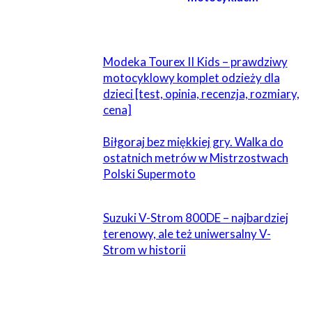
POWIĄZANE
Modeka Tourex II Kids – prawdziwy
motocyklowy komplet odzieży dla
dzieci [test, opinia, recenzja, rozmiary,
cena]
Biłgoraj bez miękkiej gry. Walka do
ostatnich metrów w Mistrzostwach
Polski Supermoto
Suzuki V-Strom 800DE – najbardziej
terenowy, ale też uniwersalny V-
Strom w historii
ZOSTAW ODPOWIEDŹ