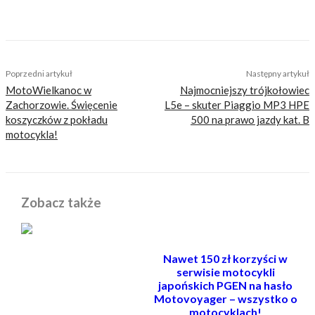
TAGS
Harley Davidson Superlow 883
kawasaki w800
moto guzzi v7
motocykle klasyczne
motocykle retro
Triumph Bonneville T100
Poprzedni artykuł
Następny artykuł
MotoWielkanoc w
Najmocniejszy trójkołowiec
Zachorzowie. Święcenie
L5e – skuter Piaggio MP3 HPE
koszyczków z pokładu
500 na prawo jazdy kat. B
motocykla!
Zobacz także
Nawet 150 zł korzyści w
serwisie motocykli
japońskich PGEN na hasło
Motovoyager – wszystko o
motocyklach!