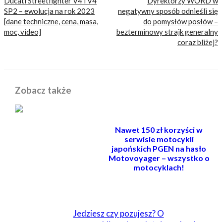
Ducati Streetfighter V4 i V4
Dyrektorzy WORD w
SP2 – ewolucja na rok 2023
negatywny sposób odnieśli się
[dane techniczne, cena, masa,
do pomysłów posłów –
moc, video]
bezterminowy strajk generalny
coraz bliżej?
Zobacz także
Nawet 150 zł korzyści w
serwisie motocykli
japońskich PGEN na hasło
Motovoyager – wszystko o
motocyklach!
POWIĄZANE
Jedziesz czy pozujesz? O