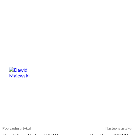
*tekst ma charakter humorystyczny. Każdy szanujący się
motocyklista, wie że najlepsze opony robi Pirelli a najlepszy
olej to Motul.
Spodobał Ci się artykuł? Podziel się nim!
Dawid Majewski
TAGS
ktm
motorex
olej
opony
Poprzedni artykuł
Następny artykuł