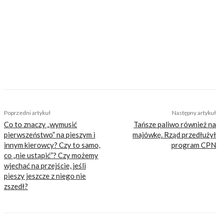
inteligentnej rozrywki, konkretnych porad lub
inspiracji do wyjazdów motocyklowych. Nie
jesteśmy serwisem dla każdego, zdajemy
sobie z tego sprawę i… uważamy, że jest to nasz
atut. Nie znajdziesz u nas artykułów
nastawionych jedynie na kliki, nie wnoszących
niczego merytorycznego. Nasza maksyma to:
informować, radzić, bawić nie zaśmiecając
głów czytelników bezsensownymi treściami.
TAGS
125 cm3
barton motors
motocykle 125
noxo 125
Poprzedni artykuł
Następny artykuł
Co to znaczy „wymusić
Tańsze paliwo również na
pierwszeństwo” na pieszym i
majówkę. Rząd przedłużył
innym kierowcy? Czy to samo,
program CPN
co „nie ustąpić”? Czy możemy
wjechać na przejście, jeśli
pieszy jeszcze z niego nie
zszedł?