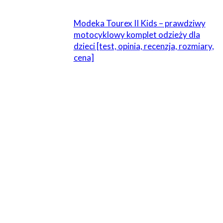
Modeka Tourex II Kids – prawdziwy
motocyklowy komplet odzieży dla
dzieci [test, opinia, recenzja, rozmiary,
cena]
ZOSTAW ODPOWIEDŹ
Komentarz:
Proszę wpisać swój komentarz!
Nazwa:*
Proszę podać swoje imię tutaj
E-
mail:*