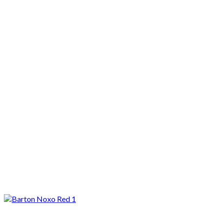
Motocykle nowe
Motocykle używane
Akcesoria
Porady
Newsy
Krajowe
Międzynarodowe
Sport
Ekstra
Felietony
Wywiady
Quizy
Galerie
Video
Rowery
Najnowsze
Barton Noxo 125 – tani i dobry. Nowy naked dla kierowców z...