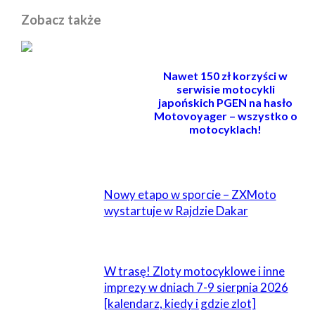
Zobacz także
Nawet 150 zł korzyści w
serwisie motocykli
japońskich PGEN na hasło
Motovoyager – wszystko o
motocyklach!
POWIĄZANE
Nowy etapo w sporcie – ZXMoto
wystartuje w Rajdzie Dakar
W trasę! Zloty motocyklowe i inne
imprezy w dniach 7-9 sierpnia 2026
[kalendarz, kiedy i gdzie zlot]