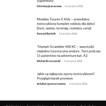
Supermoto
-
Informacja prasowa
4 sierpnia 2026
Modeka Tourex II Kids – prawdziwy
motocyklowy komplet odzieży dla dzieci
[test, opinia, recenzja, rozmiary, cena]
-
Konrad Bartnik
6 sierpnia 2026
Triumph Scrambler 400 XC – zawstydzi
niejedno turystyczne enduro. Test podczas
11 patentów na adventure kat. A2
-
Michał Brzozowski
6 sierpnia 2026
Jakie są najlepsze opony motocyklowe?
Przegląd marek premium
-
Artykuł sponsorowany
6 sierpnia 2026