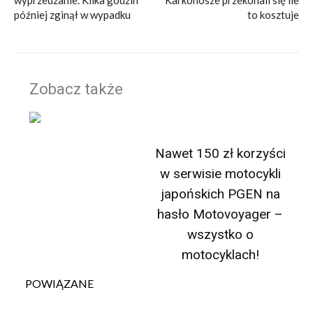
wyprzedzanie. Kilka godzin
Karkonosze przekonali się ile
później zginął w wypadku
to kosztuje
Zobacz także
Nawet 150 zł korzyści
w serwisie motocykli
japońskich PGEN na
hasło Motovoyager –
wszystko o
motocyklach!
POWIĄZANE