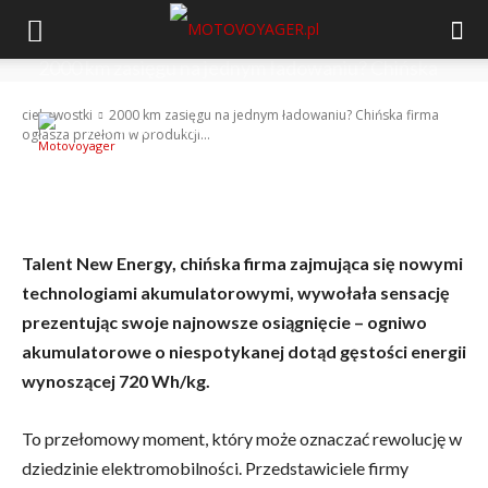
2000 km zasięgu na jednym ładowaniu? Chińska
firma ogłasza przełom w produkcji baterii!
ciekawostki
2000 km zasięgu na jednym ładowaniu? Chińska firma
-
Motovoyager
15 kwietnia 2024
ogłasza przełom w produkcji...
Talent New Energy, chińska firma zajmująca się nowymi
technologiami akumulatorowymi, wywołała sensację
prezentując swoje najnowsze osiągnięcie – ogniwo
akumulatorowe o niespotykanej dotąd gęstości energii
wynoszącej 720 Wh/kg.
To przełomowy moment, który może oznaczać rewolucję w
dziedzinie elektromobilności. Przedstawiciele firmy