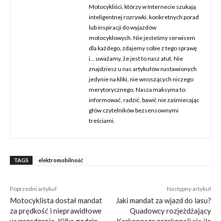
Motocykliści, którzy w Internecie szukają
inteligentnej rozrywki, konkretnych porad
lub inspiracji do wyjazdów
motocyklowych. Nie jesteśmy serwisem
dla każdego, zdajemy sobie z tego sprawę
i… uważamy, że jest to nasz atut. Nie
znajdziesz u nas artykułów nastawionych
jedynie na kliki, nie wnoszących niczego
merytorycznego. Nasza maksyma to:
informować, radzić, bawić nie zaśmiecając
głów czytelników bezsensownymi
treściami.
TAGS
elektromobilność
Poprzedni artykuł
Następny artykuł
Motocyklista dostał mandat
Jaki mandat za wjazd do lasu?
za prędkość i nieprawidłowe
Quadowcy rozjeżdżający