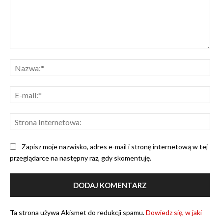
Komentarz:
Na
E-
mai
Str
Int
Zapisz moje nazwisko, adres e-mail i stronę internetową w tej
przeglądarce na następny raz, gdy skomentuję.
Ta strona używa Akismet do redukcji spamu.
Dowiedz się, w jaki