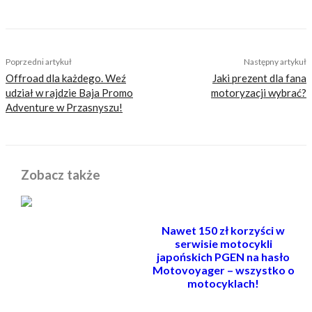
TAGS
2024
autodrom słomczyn
mistrzostwa świata
supermoto
Poprzedni artykuł
Następny artykuł
Offroad dla każdego. Weź
Jaki prezent dla fana
udział w rajdzie Baja Promo
motoryzacji wybrać?
Adventure w Przasnyszu!
Zobacz także
Nawet 150 zł korzyści w
serwisie motocykli
japońskich PGEN na hasło
Motovoyager – wszystko o
motocyklach!