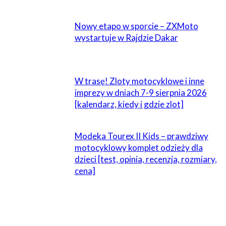
POWIĄZANE
Nowy etapo w sporcie – ZXMoto
wystartuje w Rajdzie Dakar
W trasę! Zloty motocyklowe i inne
imprezy w dniach 7-9 sierpnia 2026
[kalendarz, kiedy i gdzie zlot]
Modeka Tourex II Kids – prawdziwy
motocyklowy komplet odzieży dla
dzieci [test, opinia, recenzja, rozmiary,
cena]
ZOSTAW ODPOWIEDŹ
Komentarz: