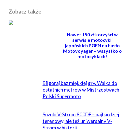
Zobacz także
Nawet 150 zł korzyści w
serwisie motocykli
japońskich PGEN na hasło
Motovoyager – wszystko o
motocyklach!
POWIĄZANE
Biłgoraj bez miękkiej gry. Walka do
ostatnich metrów w Mistrzostwach
Polski Supermoto
Suzuki V-Strom 800DE – najbardziej
terenowy, ale też uniwersalny V-
Strom w historii