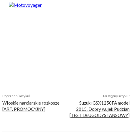
Motovoyager
https://motovoyager.net
Nasi czytelnicy to wybrana grupa ludzi.
Motocykliści, którzy w Internecie szukają
inteligentnej rozrywki, konkretnych porad lub
inspiracji do wyjazdów motocyklowych. Nie
jesteśmy serwisem dla każdego, zdajemy
sobie z tego sprawę i… uważamy, że jest to nasz
atut. Nie znajdziesz u nas artykułów
nastawionych jedynie na kliki, nie wnoszących
niczego merytorycznego. Nasza maksyma to:
informować, radzić, bawić nie zaśmiecając
głów czytelników bezsensownymi treściami.
TAGS
strada della forra
trasy motocyklowe
wlochy
Poprzedni artykuł
Następny artykuł
Włoskie narciarskie rozkosze
Suzuki GSX1250FA model
[ART. PROMOCYJNY]
2015. Dobry wujek Pudzian
[TEST DŁUGODYSTANSOWY]