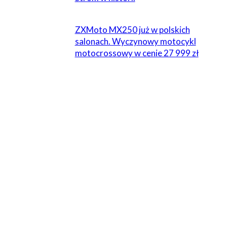
ZXMoto MX250 już w polskich
salonach. Wyczynowy motocykl
motocrossowy w cenie 27 999 zł
3 KOMENTARZE
Wyprawa
19 maja 2016 W 00:25
Zainspirowani tym materiałem w majówkę 2016r byliśmy
tam swoimi maszynami.
Nieziemskie doznanie i warte każdego przejechanego
kilometra :) A było ich w sumie 3800km :)
Odpowiedz
Od Portu Do Portu
22 czerwca 2017 W 12:54