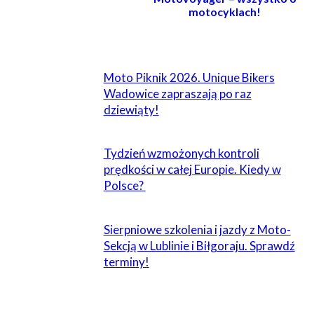
motocyklach!
POWIĄZANE
Moto Piknik 2026. Unique Bikers
Wadowice zapraszają po raz
dziewiąty!
Tydzień wzmożonych kontroli
prędkości w całej Europie. Kiedy w
Polsce?
Sierpniowe szkolenia i jazdy z Moto-
Sekcją w Lublinie i Biłgoraju. Sprawdź
terminy!
ZOSTAW ODPOWIEDŹ