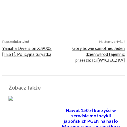
TAGS
afryka
bmw
r1100rt
Poprzedni artykuł
Następny artykuł
Yamaha Diversion XJ900S
Góry Sowie samotnie. Jeden
[TEST]. Policyjna turystka
dzień wśród tajemnic
przeszłości [WYCIECZKA]
Zobacz także
Nawet 150 zł korzyści w
serwisie motocykli
japońskich PGEN na hasło
Motovoyager – wszystko o