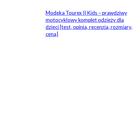
Modeka Tourex II Kids – prawdziwy
motocyklowy komplet odzieży dla
dzieci [test, opinia, recenzja, rozmiary,
cena]
ZOSTAW ODPOWIEDŹ
Komentarz:
Proszę wpisać swój komentarz!
Nazwa:*
Proszę podać swoje imię tutaj
E-
mail:*