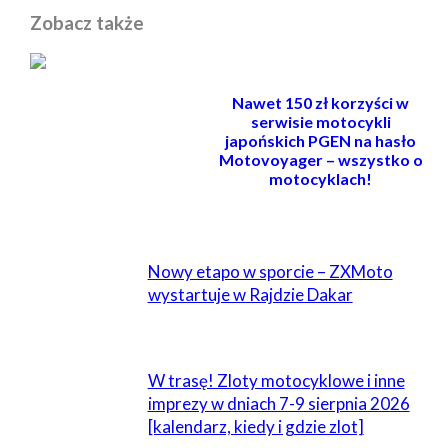
Zobacz także
Nawet 150 zł korzyści w
serwisie motocykli
japońskich PGEN na hasło
Motovoyager – wszystko o
motocyklach!
POWIĄZANE
Nowy etapo w sporcie – ZXMoto
wystartuje w Rajdzie Dakar
W trasę! Zloty motocyklowe i inne
imprezy w dniach 7-9 sierpnia 2026
[kalendarz, kiedy i gdzie zlot]