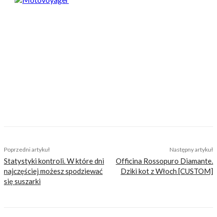
Motovoyager
https://motovoyager.net
Nasi czytelnicy to wybrana grupa ludzi.
Motocykliści, którzy w Internecie szukają
inteligentnej rozrywki, konkretnych porad lub
inspiracji do wyjazdów motocyklowych. Nie
jesteśmy serwisem dla każdego, zdajemy
sobie z tego sprawę i… uważamy, że jest to nasz
atut. Nie znajdziesz u nas artykułów
nastawionych jedynie na kliki, nie wnoszących
niczego merytorycznego. Nasza maksyma to:
informować, radzić, bawić nie zaśmiecając
głów czytelników bezsensownymi treściami.
TAGS
targi motocyklowe wrocław
Poprzedni artykuł
Następny artykuł
Statystyki kontroli. W które dni
Officina Rossopuro Diamante.
najczęściej możesz spodziewać
Dziki kot z Włoch [CUSTOM]
się suszarki