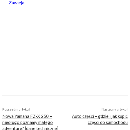
Prawdopodobnie urodzony z benzyną we krwi,
o czym świadczyć może prowadzone przez
niego życie. Właściciel serwisu
samochodowego, z zawodu mechanik i
elektronik pojazdów samochodowych.
Nauczyciel praktycznej nauki zawodu szkolący
młodych adeptów sztuki zafascynowanych jak
on motoryzacją. Prywatnie zakochany
bezgranicznie w motocyklach sportowych,
miłośnik sportowej turystyki oraz szalonej
przygody. Wolny czas spędza na torach
wyścigowych, lub w górach, mierząc się w
walce z ostrymi winklami. Zimową porą szlifuje
formę na nartach i marzy o nowym sezonie. Na
służbie w Motovoyager doniesie o wszystkim,
o czym powinniście wiedzieć by nic Was nie
ominęło i byście mogli czerpać garściami z
najwspanialszego hobby na świecie.
TAGS
Adam Tomiczek
dakar 2021
Rajd Dakar 2021
Poprzedni artykuł
Następny artykuł
Nowa Yamaha FZ-X 250 –
Auto części – gdzie i jak kupić
niedługo poznamy małego
części do samochodu
adventure? [dane techniczne]