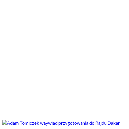
Motocykle nowe
Motocykle używane
Akcesoria
Porady
Newsy
Krajowe
Międzynarodowe
Sport
Ekstra
Felietony
Wywiady
Quizy
Galerie
Video
Rowery
Newsy
Międzynarodowe
Rajd Dakar 2021 - motocykliści, polscy
zawodnicy, najważniejsze informacje