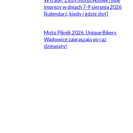
W trasę! Zloty motocyklowe i inne
imprezy w dniach 7-9 sierpnia 2026
[kalendarz, kiedy i gdzie zlot]
Moto Piknik 2026. Unique Bikers
Wadowice zapraszają po raz
dziewiąty!
ZOSTAW ODPOWIEDŹ
Komentarz:
Proszę wpisać swój komentarz!
Nazwa:*