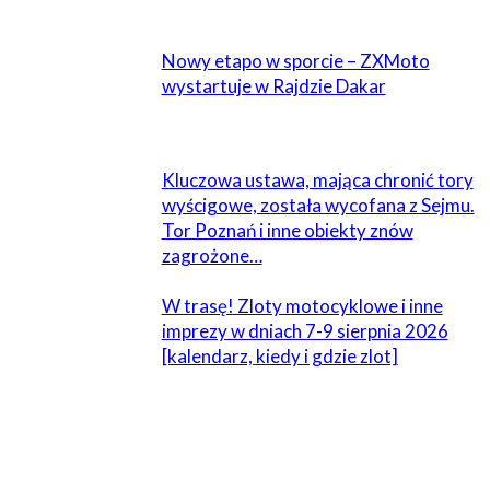
POWIĄZANE
Nowy etapo w sporcie – ZXMoto
wystartuje w Rajdzie Dakar
Kluczowa ustawa, mająca chronić tory
wyścigowe, została wycofana z Sejmu.
Tor Poznań i inne obiekty znów
zagrożone…
W trasę! Zloty motocyklowe i inne
imprezy w dniach 7-9 sierpnia 2026
[kalendarz, kiedy i gdzie zlot]
ZOSTAW ODPOWIEDŹ
Komentarz: