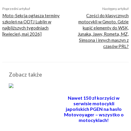
Poprzedni artykuł
Następny artykuł
Moto-Sekcja ogłasza terminy
Części do klasycznych
szkoleń na ODTJ Lublin w
motocykli w Gmoto. Gdzie
najbliższych tygodniach
kupić elementy do WSK,
[kwiecień, maj 2026]
Junaka, Jawy, Rometa, MZ,
Simsona i innych maszyn z
czasów PRL?
Zobacz także
Nawet 150 zł korzyści w
serwisie motocykli
japońskich PGEN na hasło
Motovoyager – wszystko o
motocyklach!