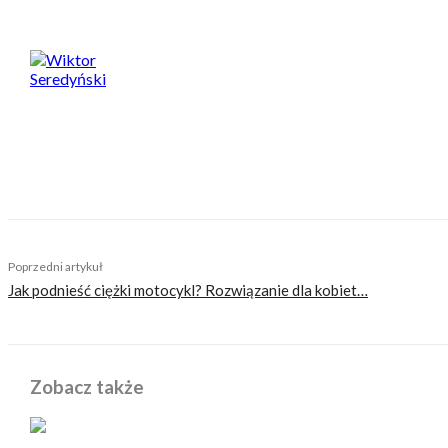
Wiktor Seredyński
Od najmłodszych lat jest miłośnikiem dwóch kółek, a 
Fan garażowych posiedzeń i dłubania przy motocykla
fan MotoGP i Marqueza. Plany na przyszłość wiąże z m
TAGS
alpe adria cup
budziach
michał budziach budziaszek
mi
Poprzedni artykuł
Jak podnieść ciężki motocykl? Rozwiązanie dla kobiet…
Zobacz także