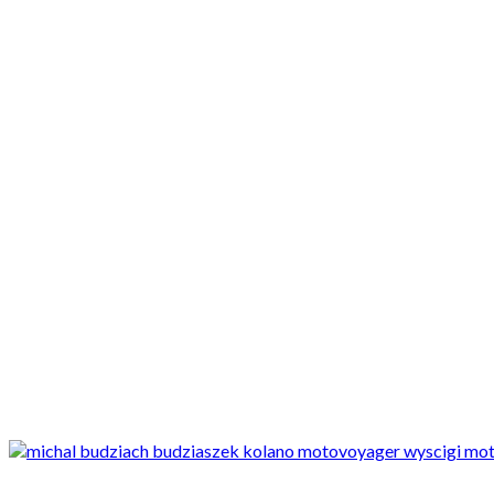
Motocykle nowe
Motocykle używane
Akcesoria
Porady
Newsy
Krajowe
Międzynarodowe
Sport
Ekstra
Felietony
Wywiady
Quizy
Galerie
Video
Rowery
Newsy
Krajowe
Michał "Budziach" Budziaszek nie wystartuje w R3 Cup. Mist