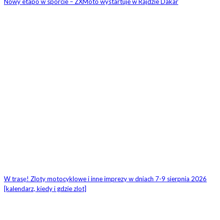
Nowy etapo w sporcie – ZXMoto wystartuje w Rajdzie Dakar
W trasę! Zloty motocyklowe i inne imprezy w dniach 7-9 sierpnia 2026
[kalendarz, kiedy i gdzie zlot]
ZOSTAW ODPOWIEDŹ