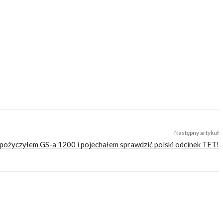
yklami. Ta choroba została mu po dziś dzień i nie ma ochoty się z niej leczyć.
óżuje motocyklem, szczególnie upodobał sobie wyjazdy pod namiot. Zapalony
Następny artykuł
ożyczyłem GS-a 1200 i pojechałem sprawdzić polski odcinek TET!