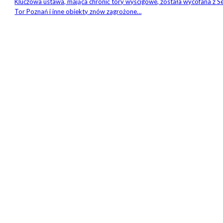
Kluczowa ustawa, mająca chronić tory wyścigowe, została wycofana z S
Tor Poznań i inne obiekty znów zagrożone…