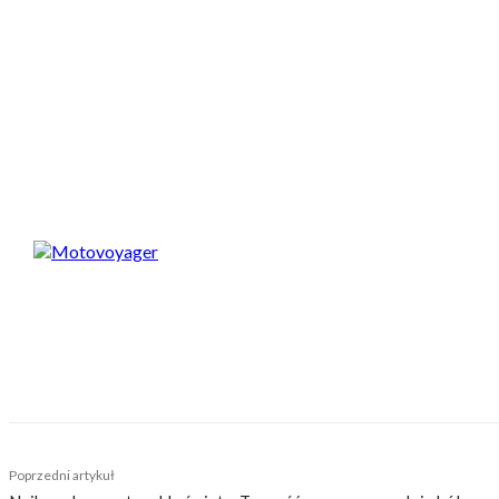
Spodobał Ci się artykuł? Podziel się nim!
Motovoyager
https://motovoyager.net
Nasi czytelnicy to wybrana grupa ludzi. Motocykliści
sobie z tego sprawę i… uważamy, że jest to nasz atu
zaśmiecając głów czytelników bezsensownymi treśc
TAGS
elektroniczny
elektryczny
kara
mandat
mechanizm
Poprzedni artykuł