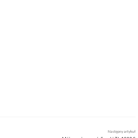
cji do wyjazdów motocyklowych. Nie jesteśmy serwisem dla każdego, zdajemy
zego merytorycznego. Nasza maksyma to: informować, radzić, bawić nie
zatrzymanie
Następny artykuł