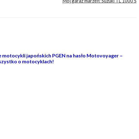
Mój garaż marzeń: Suzuki TL 1000 S
ie motocykli japońskich PGEN na hasło Motovoyager –
zystko o motocyklach!