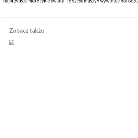
Najbrzydsze motocykle świata. Te sześć maszyn wywołuje ból ocz
Zobacz także
POWIĄZANE