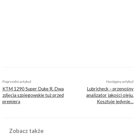
Nasi czytelnicy to wybrana grupa ludzi.
Motocykliści, którzy w Internecie szukają
inteligentnej rozrywki, konkretnych porad lub
inspiracji do wyjazdów motocyklowych. Nie
jesteśmy serwisem dla każdego, zdajemy
sobie z tego sprawę i… uważamy, że jest to nasz
atut. Nie znajdziesz u nas artykułów
nastawionych jedynie na kliki, nie wnoszących
niczego merytorycznego. Nasza maksyma to:
informować, radzić, bawić nie zaśmiecając
głów czytelników bezsensownymi treściami.
TAGS
kobiety
wyscigi
Poprzedni artykuł
Następny artykuł
KTM 1290 Super Duke R. Dwa
Lubricheck – przenośny
zdjęcia szpiegowskie tuż przed
analizator jakości oleju.
premierą
Kosztuje jedynie…
Zobacz także