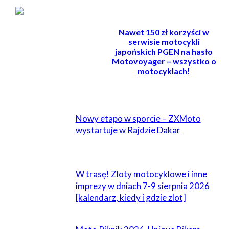
Nawet 150 zł korzyści w
serwisie motocykli
japońskich PGEN na hasło
Motovoyager – wszystko o
motocyklach!
POWIĄZANE
Nowy etapo w sporcie – ZXMoto
wystartuje w Rajdzie Dakar
W trasę! Zloty motocyklowe i inne
imprezy w dniach 7-9 sierpnia 2026
[kalendarz, kiedy i gdzie zlot]