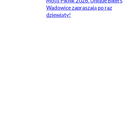
Moto Piknik 2026. Unique Bikers
Wadowice zapraszają po raz
dziewiąty!
ZOSTAW ODPOWIEDŹ
Komentarz:
Proszę wpisać swój komentarz!
Nazwa:*
Proszę podać swoje imię tutaj
E-
mail:*
Wpisałeś nieprawidłowy adres e-mail!
Wpisz tutaj swój adres e-mail
Strona