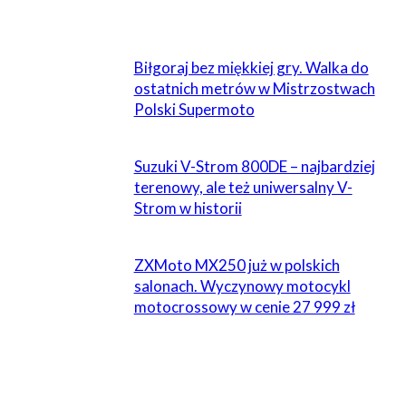
POWIĄZANE
Biłgoraj bez miękkiej gry. Walka do
ostatnich metrów w Mistrzostwach
Polski Supermoto
Suzuki V-Strom 800DE – najbardziej
terenowy, ale też uniwersalny V-
Strom w historii
ZXMoto MX250 już w polskich
salonach. Wyczynowy motocykl
motocrossowy w cenie 27 999 zł
1 KOMENTARZ