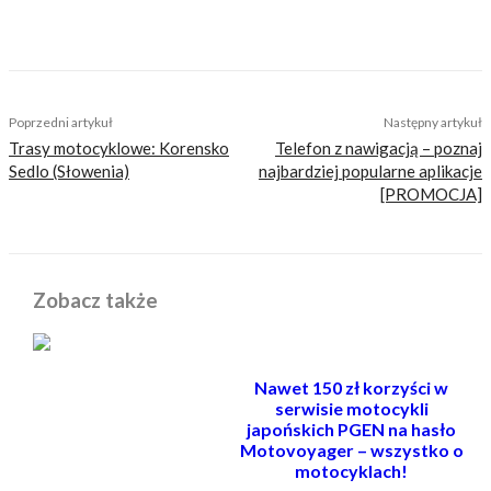
głów czytelników bezsensownymi treściami.
TAGS
cafe racer
nowości
speed twin
triumph
Poprzedni artykuł
Następny artykuł
Trasy motocyklowe: Korensko
Telefon z nawigacją – poznaj
Sedlo (Słowenia)
najbardziej popularne aplikacje
[PROMOCJA]
Zobacz także
Nawet 150 zł korzyści w
serwisie motocykli
japońskich PGEN na hasło
Motovoyager – wszystko o
motocyklach!