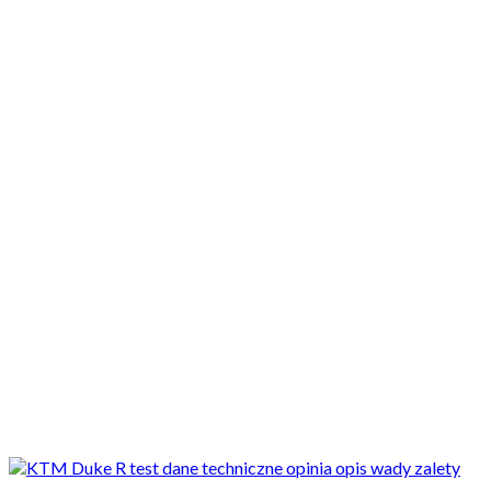
Motocykle nowe
Motocykle używane
Akcesoria
Porady
Newsy
Krajowe
Międzynarodowe
Sport
Ekstra
Felietony
Wywiady
Quizy
Galerie
Video
Rowery
_SLIDER
KTM Duke 890 R - austriacki generator frajdy - najlepszy przepis
na...