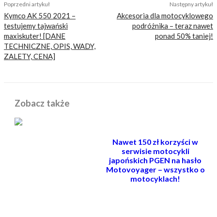
Poprzedni artykuł
Następny artykuł
Kymco AK 550 2021 –
Akcesoria dla motocyklowego
testujemy tajwański
podróżnika – teraz nawet
maxiskuter! [DANE
ponad 50% taniej!
TECHNICZNE, OPIS, WADY,
ZALETY, CENA]
Zobacz także
Nawet 150 zł korzyści w
serwisie motocykli
japońskich PGEN na hasło
Motovoyager – wszystko o
motocyklach!
POWIĄZANE