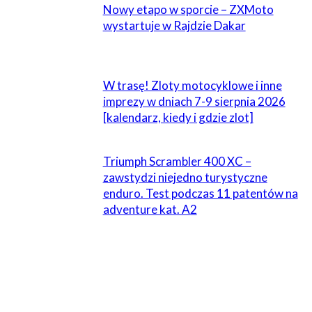
Nowy etapo w sporcie – ZXMoto
wystartuje w Rajdzie Dakar
W trasę! Zloty motocyklowe i inne
imprezy w dniach 7-9 sierpnia 2026
[kalendarz, kiedy i gdzie zlot]
Triumph Scrambler 400 XC –
zawstydzi niejedno turystyczne
enduro. Test podczas 11 patentów na
adventure kat. A2
ZOSTAW ODPOWIEDŹ
Komentarz: