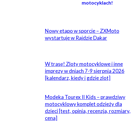
motocyklach!
POWIĄZANE
Nowy etapo w sporcie – ZXMoto
wystartuje w Rajdzie Dakar
W trasę! Zloty motocyklowe i inne
imprezy w dniach 7-9 sierpnia 2026
[kalendarz, kiedy i gdzie zlot]
Modeka Tourex II Kids – prawdziwy
motocyklowy komplet odzieży dla
dzieci [test, opinia, recenzja, rozmiary,
cena]
2 KOMENTARZE