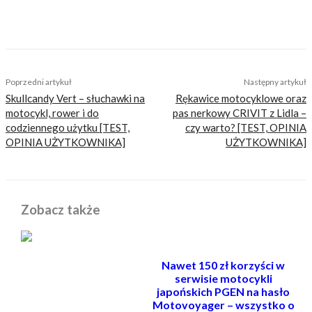
TAGS
enduro lekkie
husaberg fe 350
husqvarna fe 350
ktm
ktm 350 sx-f
motocykl enduro
Poprzedni artykuł
Następny artykuł
Skullcandy Vert – słuchawki na
Rękawice motocyklowe oraz
motocykl, rower i do
pas nerkowy CRIVIT z Lidla –
codziennego użytku [TEST,
czy warto? [TEST, OPINIA
OPINIA UŻYTKOWNIKA]
UŻYTKOWNIKA]
Zobacz także
Nawet 150 zł korzyści w
serwisie motocykli
japońskich PGEN na hasło
Motovoyager – wszystko o