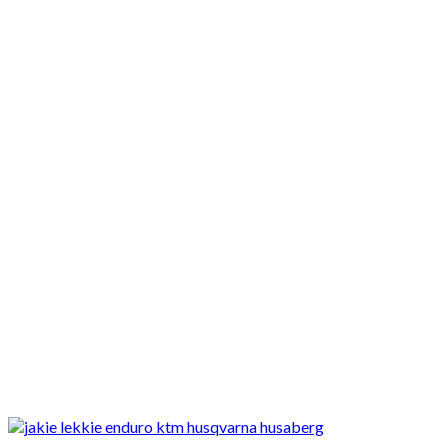
Motocykle nowe
Motocykle używane
Akcesoria
Porady
Newsy
Krajowe
Międzynarodowe
Sport
Ekstra
Felietony
Wywiady
Quizy
Galerie
Video
Rowery
Ekstra
Jakie używane, lekkie enduro? Przegląd ofert aukcyjnych Olx, Allegro,
Otomoto