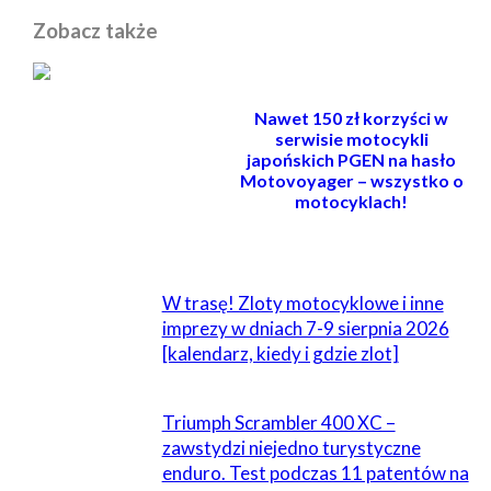
Zobacz także
Nawet 150 zł korzyści w
serwisie motocykli
japońskich PGEN na hasło
Motovoyager – wszystko o
motocyklach!
POWIĄZANE
W trasę! Zloty motocyklowe i inne
imprezy w dniach 7-9 sierpnia 2026
[kalendarz, kiedy i gdzie zlot]
Triumph Scrambler 400 XC –
zawstydzi niejedno turystyczne
enduro. Test podczas 11 patentów na