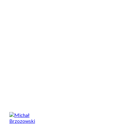
Spodobał Ci się artykuł? Podziel się nim!
Michał Brzozowski
Motocyklista od 20 lat, z potężnym stażem
przejechanych kilometrów, dużą liczbą
przetestowanych maszyn i wielką miłością do