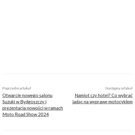
jednośladów. Przede wszystkim kocha trzy
motocyklowe segmenty: hipermocne nakedy,
wygodne, duże turystyczne enduro oraz lekkie
i zwinne jednocylindrowe supermoto, ale nie
stroni od jazdy wszystkim co ma dwa koła.
Przetestuje każdy sprzęt, a większość z
testowanych motocykli chociaż spróbuje
postawić na koło. Absolwent filologii polskiej na
UW. Prywatnie pasjonat sportu, a w
szczególności rowerów.
TAGS
benda
chinskie motocykle
chińskie motocykle 600
Keeway
kove
MBP
motocykl kove
motocykle Voge
nowe chińskie motocykle
tanie chińskie motocykle
Poprzedni artykuł
Następny artykuł
Otwarcie nowego salonu
Namiot czy hotel? Co wybrać
Suzuki w Bydgoszczy i
jadąc na wyprawę motocyklem
prezentacja nowości w ramach
Moto Road Show 2024