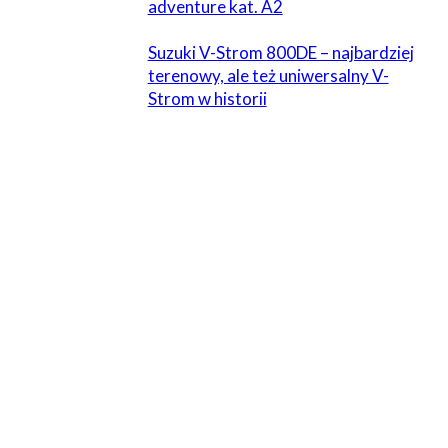
adventure kat. A2
Suzuki V-Strom 800DE – najbardziej
terenowy, ale też uniwersalny V-
Strom w historii
5 KOMENTARZE
Krison
25 stycznia 2024 W 20:10
I tym samym dochodzimy do punktu, w którym Aprilia
Tuareg 660 zmienia właściciela, a w kwietniu wjeżdża do
garażu Kove 800X Adventure Pro 🙂
Odpowiedz
Krison
25 stycznia 2024 W 20:11
I tym samym dochodzimy do punktu, w którym Aprilia
Tuareg 660 zmienia właściciela, a w kwietniu wjeżdża do