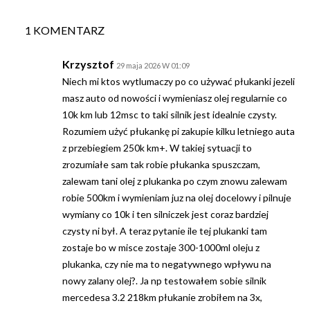
1 KOMENTARZ
Krzysztof
29 maja 2026 W 01:09
Niech mi ktos wytlumaczy po co używać płukanki jezeli
masz auto od nowości i wymieniasz olej regularnie co
10k km lub 12msc to taki silnik jest idealnie czysty.
Rozumiem użyć płukankę pi zakupie kilku letniego auta
z przebiegiem 250k km+. W takiej sytuacji to
zrozumiałe sam tak robie płukanka spuszczam,
zalewam tani olej z plukanka po czym znowu zalewam
robie 500km i wymieniam juz na olej docelowy i pilnuje
wymiany co 10k i ten silniczek jest coraz bardziej
czysty ni był. A teraz pytanie ile tej plukanki tam
zostaje bo w misce zostaje 300-1000ml oleju z
plukanka, czy nie ma to negatywnego wpływu na
nowy zalany olej?. Ja np testowałem sobie silnik
mercedesa 3.2 218km płukanie zrobiłem na 3x,