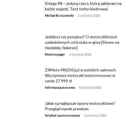
Kriega R8 – jedyna rzecz, którą zabieram na
każdy wyjazd. Test torby biodrowej
-
Michał Brzozowski
2 sierpnia 2026
Jedziesz czy pozujesz? O motocyklistach
uzależnionych od kciuka w górę [Słowo na
niedzielę, felieton]
-
Motovoyager
2 sierpnia 2026
ZXMoto MX250 już w polskich salonach.
Wyczynowy motocykl motocrossowy w
cenie 27 999 zł
-
Informacja prasowa
4 sierpnia 2026
Jakie są najlepsze opony motocyklowe?
Przegląd marek premium
-
Artykuł sponsorowany
6 sierpnia 2026