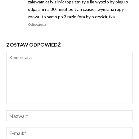
zalewam cały silnik ropą tzn tyle ile wyszło by oleju o
odpalam na 30 minut po tym czasie , wymiana ropy i
znowu to samo po 3 razie fora bylo czyściutka
Odpowiedz
ZOSTAW ODPOWIEDŹ
Komentarz:
Na
E-
mai