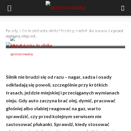
Co ile płukanka silnika? Prosty poradnik dla
kierowców przed wymianą oleju od TEC 2000
Porady
Co ile płukanka silnika? Prosty poradnik dla kierowców przed
wymianą oleju od...
-
Artykuł sponsorowany
25 maja 2026
Silnik nie brudzi się od razu – nagar, sadza i osady
odkładają się powoli, szczególnie przy krótkich
trasach, jeździe miejskiej i przeciąganych wymianach
oleju. Gdy auto zaczyna brać olej, dymić, pracować
głośniej albo słabiej reagować na gaz, warto
sprawdzić, czy przed kolejnym serwisem nie
zastosować płukanki. Sprawdź, kiedy stosować