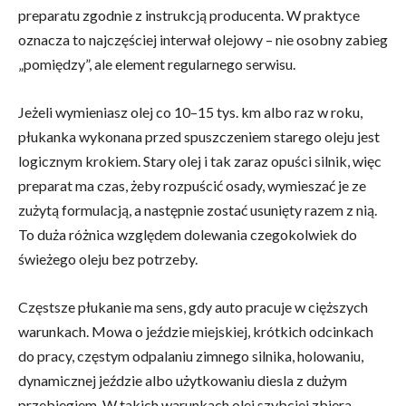
preparatu zgodnie z instrukcją producenta. W praktyce
oznacza to najczęściej interwał olejowy – nie osobny zabieg
„pomiędzy”, ale element regularnego serwisu.
Jeżeli wymieniasz olej co 10–15 tys. km albo raz w roku,
płukanka wykonana przed spuszczeniem starego oleju jest
logicznym krokiem. Stary olej i tak zaraz opuści silnik, więc
preparat ma czas, żeby rozpuścić osady, wymieszać je ze
zużytą formulacją, a następnie zostać usunięty razem z nią.
To duża różnica względem dolewania czegokolwiek do
świeżego oleju bez potrzeby.
Częstsze płukanie ma sens, gdy auto pracuje w cięższych
warunkach. Mowa o jeździe miejskiej, krótkich odcinkach
do pracy, częstym odpalaniu zimnego silnika, holowaniu,
dynamicznej jeździe albo użytkowaniu diesla z dużym
przebiegiem. W takich warunkach olej szybciej zbiera