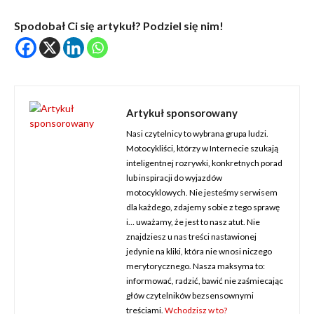
Spodobał Ci się artykuł? Podziel się nim!
Artykuł sponsorowany
Nasi czytelnicy to wybrana grupa ludzi.
Motocykliści, którzy w Internecie szukają
inteligentnej rozrywki, konkretnych porad
lub inspiracji do wyjazdów
motocyklowych. Nie jesteśmy serwisem
dla każdego, zdajemy sobie z tego sprawę
i… uważamy, że jest to nasz atut. Nie
znajdziesz u nas treści nastawionej
jedynie na kliki, która nie wnosi niczego
merytorycznego. Nasza maksyma to:
informować, radzić, bawić nie zaśmiecając
głów czytelników bezsensownymi
treściami.
Wchodzisz w to?