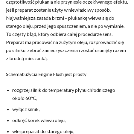
częstotliwość płukania nie przyniesie oczekiwanego efektu,
jeśli preparat zostanie użyty w niewłaściwy sposób.
Najważniejsza zasada brzmi – płukankę wlewa się do
starego oleju, przed jego spuszczeniem, a nie po wymianie.
To częsty błąd, który odbiera całej procedurze sens.
Preparat ma pracować na zużytym oleju, rozprowadzić się
po silniku, zebrać zanieczyszczenia i zostać usunięty razem
z brudną mieszanką.
Schemat użycia Engine Flush jest prosty:
rozgrzej silnik do temperatury płynu chłodniczego
około 60°C,
wyłącz silnik,
odkręć korek wlewu oleju,
wlej preparat do starego oleju,