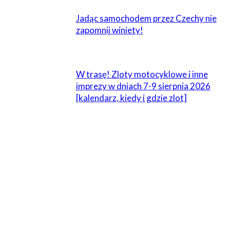
Jadąc samochodem przez Czechy nie
zapomnij winiety!
W trasę! Zloty motocyklowe i inne
imprezy w dniach 7-9 sierpnia 2026
[kalendarz, kiedy i gdzie zlot]
ZOSTAW ODPOWIEDŹ
Komentarz:
Proszę wpisać swój komentarz!
Nazwa:*