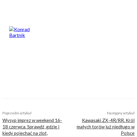
Spodobał Ci się artykuł? Podziel się nim!
Konrad Bartnik
Motocyklista, perkusista, ojciec, wielbiciel
dobrej kuchni i dużych porcji. Jego największa
miłość to motocyklowe podróże – bliskie i
dalekie, po asfalcie i bezdrożach. Lubi
wszystko, co ma dwa koła, a najbardziej
klasyczne nakedy ze szprychami i okrągłą
lampą. Na co dzień drapie szutry starym
japońskim dual sportem. Nie zbiera mandatów
i nigdy nie miał wypadku. Bywa całkiem
zabawny.
TAGS
artur lis
lublin
moto sekcja
szkolenia motocyklowe
wywiad
Poprzedni artykuł
Następny artykuł
Wysyp imprez w weekend 16-
Kawasaki ZX-4R/RR. Król
18 czerwca. Sprawdź, gdzie i
małych torów już niedługo w
kiedy pojechać na zlot,
Polsce