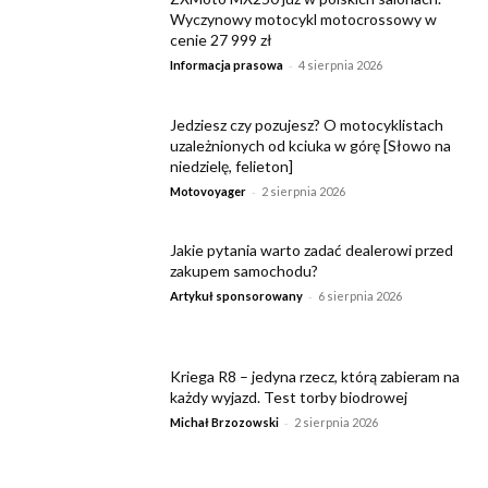
Wyczynowy motocykl motocrossowy w
cenie 27 999 zł
-
Informacja prasowa
4 sierpnia 2026
Jedziesz czy pozujesz? O motocyklistach
uzależnionych od kciuka w górę [Słowo na
niedzielę, felieton]
-
Motovoyager
2 sierpnia 2026
Jakie pytania warto zadać dealerowi przed
zakupem samochodu?
-
Artykuł sponsorowany
6 sierpnia 2026
Kriega R8 – jedyna rzecz, którą zabieram na
każdy wyjazd. Test torby biodrowej
-
Michał Brzozowski
2 sierpnia 2026