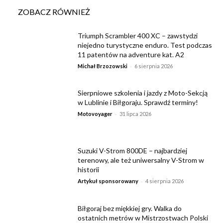
ZOBACZ RÓWNIEŻ
Triumph Scrambler 400 XC – zawstydzi
niejedno turystyczne enduro. Test podczas
11 patentów na adventure kat. A2
-
Michał Brzozowski
6 sierpnia 2026
Sierpniowe szkolenia i jazdy z Moto-Sekcją
w Lublinie i Biłgoraju. Sprawdź terminy!
-
Motovoyager
31 lipca 2026
Suzuki V-Strom 800DE – najbardziej
terenowy, ale też uniwersalny V-Strom w
historii
-
Artykuł sponsorowany
4 sierpnia 2026
Biłgoraj bez miękkiej gry. Walka do
ostatnich metrów w Mistrzostwach Polski