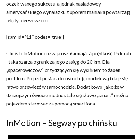
oczekiwanego sukcesu, a jednak naśladowcy
amerykańskiego wynalazku z uporem maniaka powtarzają
błędy pierwowzoru.
[sam id=”11″ codes=”true”]
Chiński InMotion rozwija oszałamiającą prędkość 15 km/h
i taka szarża ogranicza jego zasięg do 20 km. Dla
„spacerowiczów” brzydzących się wysiłkiem to żaden
problem. Pojazd posiada konstrukcję modułową i daje się
łatwo przewieźć w samochodzie. Dodatkowo, jako że w
dzisiejszym świecie modne stało się słowo „smart”, można
pojazdem sterować za pomocą smartfona.
InMotion – Segway po chińsku