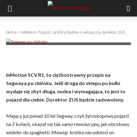
InMotion. Pojazd, za który będzie ci wdzięczny
dyrektor ZUS
Ekstra
InMotion. Pojazd, za który będzie ci wdzięczny dyrektor ZUS
-
Tomek Frasik
3 lutego 2014
InMotion SCV R1, to ciężkostrawny przepis na
Segwaya po chińsku. Jeśli droga do sklepu po bułki
wydaje się zbyt długa, nudna i wymagająca, to jest to
pojazd dla ciebie. Dyrektor ZUS będzie zadowolony.
Mający już ponad 10 lat Segway, czyli żyroskopowy pojazd
na 2 kołach, okazał się tak samo rewolucyjny, jak obrotowy
widelec do spaghetti. Mówiąc krótko nie odniósł on