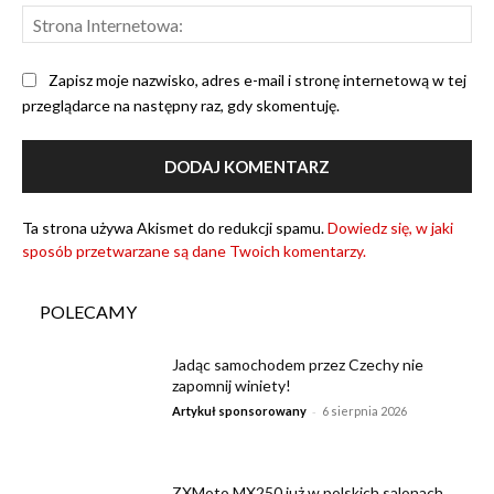
Str
Int
Zapisz moje nazwisko, adres e-mail i stronę internetową w tej
przeglądarce na następny raz, gdy skomentuję.
Ta strona używa Akismet do redukcji spamu.
Dowiedz się, w jaki
sposób przetwarzane są dane Twoich komentarzy.
POLECAMY
Jadąc samochodem przez Czechy nie
zapomnij winiety!
-
Artykuł sponsorowany
6 sierpnia 2026
ZXMoto MX250 już w polskich salonach.