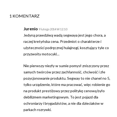
1 KOMENTARZ
Jurenio
9 lutego 2014 W 12:10
Jedyną prawdziwą wadą segwaya jest jego chora, a
raczej kretyńska cena. Przedmiot o charakterze i
użyteczności podręcznej hulajnogi, kosztujący tyle co
przyzwoity motocykl…
Nie pierwszy niezły w sumie pomysł zniszczony przez
samych twórców przez zachłanność, chciwość i złe
pozycjonowanie produktu. Segway to nie chanel no 5,
tylko urządzenie, które ma pracować, więc robienie go
na produkt prestiżowy przez politykę cenową było
debilizmem marketingowym. To jest pojazd dla
ochroniarzy i brygadzistów, a nie dla dzieciaków w
parkach rozrywki.