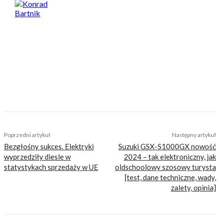
Konrad Bartnik
Motocyklista, perkusista, ojciec, wielbiciel
dobrej kuchni i dużych porcji. Jego największa
miłość to motocyklowe podróże – bliskie i
dalekie, po asfalcie i bezdrożach. Lubi
wszystko, co ma dwa koła, a najbardziej
klasyczne nakedy ze szprychami i okrągłą
lampą. Na co dzień drapie szutry starym
japońskim dual sportem. Nie zbiera mandatów
i nigdy nie miał wypadku. Bywa całkiem
zabawny.
TAGS
jaki był sezon
podsumowanie
sezon 2023
zima
Poprzedni artykuł
Następny artykuł
Bezgłośny sukces. Elektryki
Suzuki GSX-S1000GX nowość
wyprzedziły diesle w
2024 – tak elektroniczny, jak
statystykach sprzedaży w UE
oldschoolowy szosowy turysta
[test, dane techniczne, wady,
zalety, opinia]