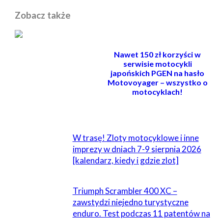
Zobacz także
Nawet 150 zł korzyści w
serwisie motocykli
japońskich PGEN na hasło
Motovoyager – wszystko o
motocyklach!
POWIĄZANE
W trasę! Zloty motocyklowe i inne
imprezy w dniach 7-9 sierpnia 2026
[kalendarz, kiedy i gdzie zlot]
Triumph Scrambler 400 XC –
zawstydzi niejedno turystyczne
enduro. Test podczas 11 patentów na