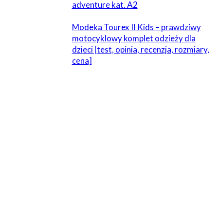
adventure kat. A2
Modeka Tourex II Kids – prawdziwy
motocyklowy komplet odzieży dla
dzieci [test, opinia, recenzja, rozmiary,
cena]
ZOSTAW ODPOWIEDŹ
Komentarz:
Proszę wpisać swój komentarz!
Nazwa:*
Proszę podać swoje imię tutaj
E-
mail:*